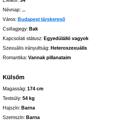
Életkor:
34
Névnap:
...
Város:
Budapest társkereső
Csillagjegy:
Bak
Kapcsolati státusz:
Egyedülálló vagyok
Szexuális irányultság:
Heteroszexuális
Romantika:
Vannak pillanataim
Külsőm
Magasság:
174 cm
Testsúly:
54 kg
Hajszín:
Barna
Szemszín:
Barna