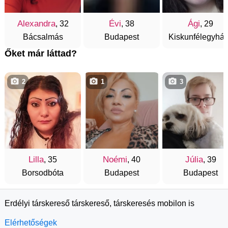
Alexandra
Évi
Ági
, 32
, 38
, 29
Bácsalmás
Budapest
Kiskunfélegyhá
Őket már láttad?
2
1
3
Lilla
Noémi
Júlia
, 35
, 40
, 39
Borsodbóta
Budapest
Budapest
Erdélyi társkereső társkereső, társkeresés mobilon is
Elérhetőségek