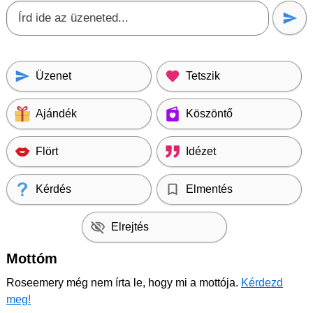
Üzenet
Tetszik
Ajándék
Köszöntő
Flört
Idézet
Kérdés
Elmentés
Elrejtés
Mottóm
Roseemery még nem írta le, hogy mi a mottója.
Kérdezd
meg!