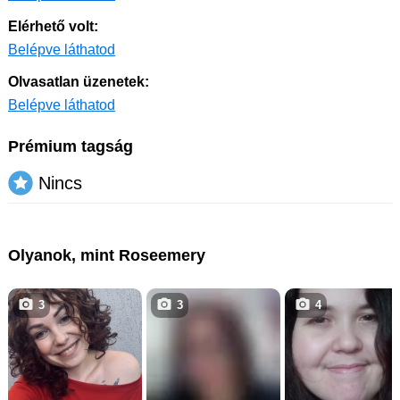
Elérhető volt:
Belépve láthatod
Olvasatlan üzenetek:
Belépve láthatod
Prémium tagság
Nincs
Olyanok, mint Roseemery
3
3
4