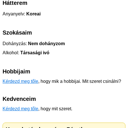
Hátterem
Anyanyelv:
Koreai
Szokásaim
Dohányzás:
Nem dohányzom
Alkohol:
Társasági ivó
Hobbijaim
Kérdezd meg tőle
, hogy mik a hobbijai. Mit szeret csinálni?
Kedvenceim
Kérdezd meg tőle
, hogy mit szeret.