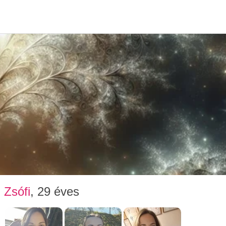
Társke
Zsófi
, 29 éves