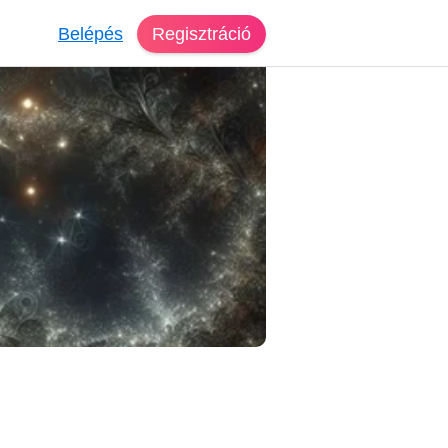
Belépés
Regisztráció
reső Budapest
Zsófi, 29 éves, nő