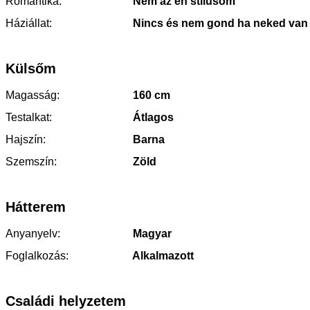
Romantika:
Nem az én stílusom
Háziállat:
Nincs és nem gond ha neked van
Külsőm
Magasság:
160 cm
Testalkat:
Átlagos
Hajszín:
Barna
Szemszín:
Zöld
Hátterem
Anyanyelv:
Magyar
Foglalkozás:
Alkalmazott
Családi helyzetem