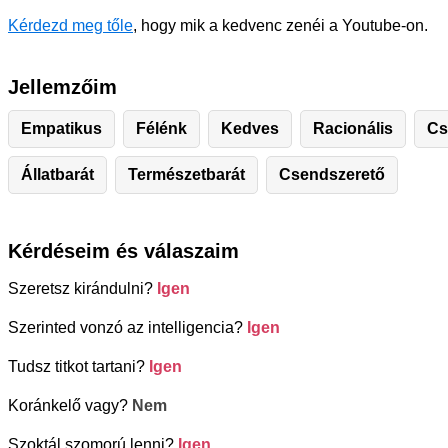
Kérdezd meg tőle
, hogy mik a kedvenc zenéi a Youtube-on.
Jellemzőim
Empatikus
Félénk
Kedves
Racionális
Cs
Állatbarát
Természetbarát
Csendszerető
Kérdéseim és válaszaim
Szeretsz kirándulni?
Igen
Szerinted vonzó az intelligencia?
Igen
Tudsz titkot tartani?
Igen
Koránkelő vagy?
Nem
Szoktál szomorú lenni?
Igen