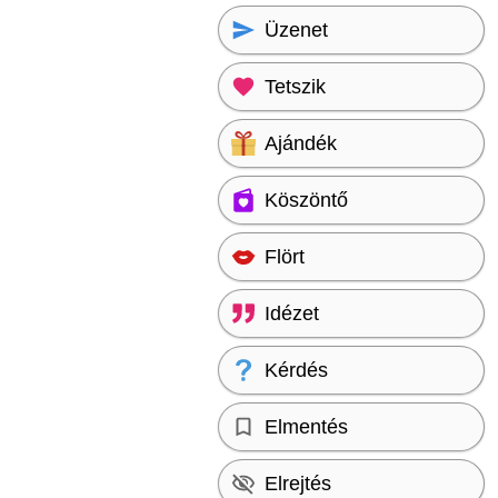
Üzenet
Tetszik
Ajándék
Köszöntő
Flört
Idézet
Kérdés
Elmentés
Elrejtés