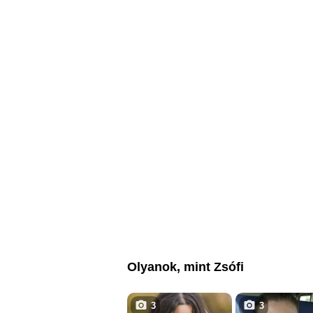
Olyanok, mint Zsófi
3
3