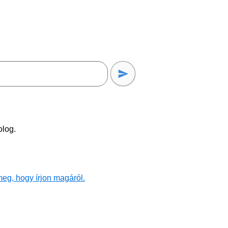
olog.
eg, hogy írjon magáról.