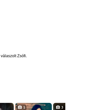
válaszolt Zsófi.
1
3
1