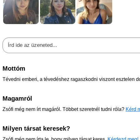
Mottóm
Tévedni emberi, a tévedéshez ragaszkodni viszont esztelen d
Magamról
Zsófi még nem írt magáról. Többet szeretnél tudni róla?
Kérd m
Milyen társat keresek?
Zsófi még nem írta le, hogy milyen társat keres.
Kérdezd meg!