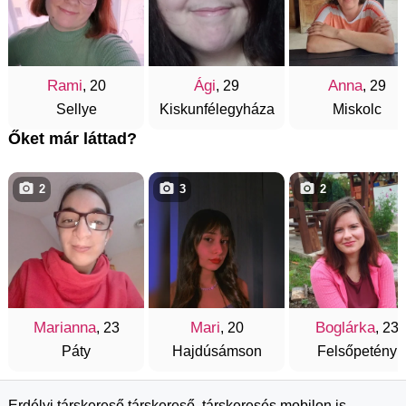
Rami
Ági
Anna
, 20
, 29
, 29
Sellye
Kiskunfélegyháza
Miskolc
Őket már láttad?
2
3
2
Marianna
Mari
Boglárka
, 23
, 20
, 23
Páty
Hajdúsámson
Felsőpetény
Erdélyi társkereső társkereső, társkeresés mobilon is