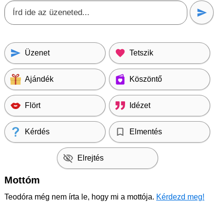
Üzenet
Tetszik
Ajándék
Köszöntő
Flört
Idézet
Kérdés
Elmentés
Elrejtés
Mottóm
Teodóra még nem írta le, hogy mi a mottója.
Kérdezd meg!