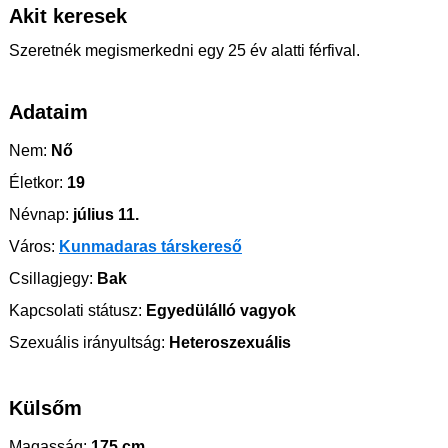
Akit keresek
Szeretnék megismerkedni egy 25 év alatti férfival.
Adataim
Nem:
Nő
Életkor:
19
Névnap:
július 11.
Város:
Kunmadaras társkereső
Csillagjegy:
Bak
Kapcsolati státusz:
Egyedülálló vagyok
Szexuális irányultság:
Heteroszexuális
Külsőm
Magasság:
175 cm