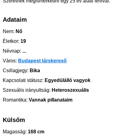
Szeretnék megismerkedni egy 25 év alatti férfival.
Adataim
Nem:
Nő
Életkor:
19
Névnap:
...
Város:
Budapest társkereső
Csillagjegy:
Bika
Kapcsolati státusz:
Egyedülálló vagyok
Szexuális irányultság:
Heteroszexuális
Romantika:
Vannak pillanataim
Külsőm
Magasság:
168 cm