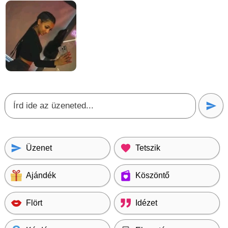
Üzenet
Tetszik
Ajándék
Köszöntő
Flört
Idézet