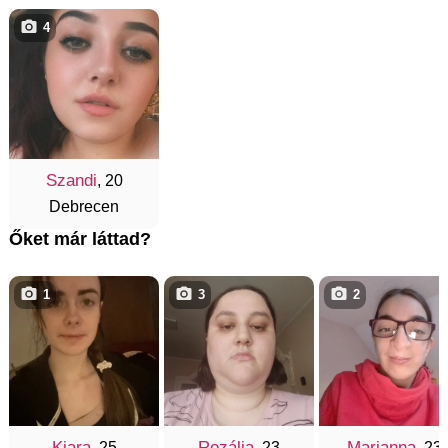
4
Szandi
, 20
Debrecen
Őket már láttad?
1
3
2
Kiara
Rozália
Marianna
, 25
, 23
, 23