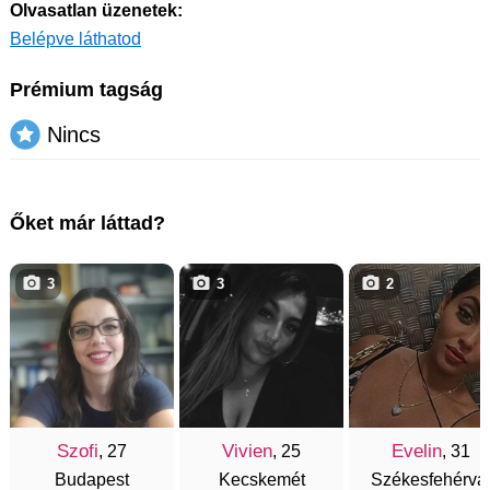
Olvasatlan üzenetek:
Belépve láthatod
Prémium tagság
Nincs
Őket már láttad?
3
3
2
Szofi
Vivien
Evelin
, 27
, 25
, 31
Budapest
Kecskemét
Székesfehérvá