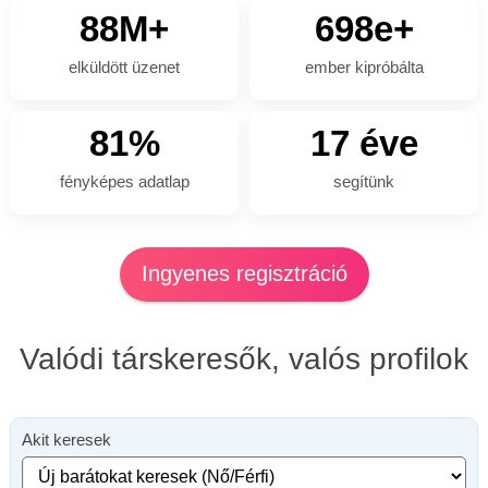
88M+
698e+
elküldött üzenet
ember kipróbálta
81%
17 éve
fényképes adatlap
segítünk
Ingyenes regisztráció
Valódi társkeresők, valós profilok
Akit keresek