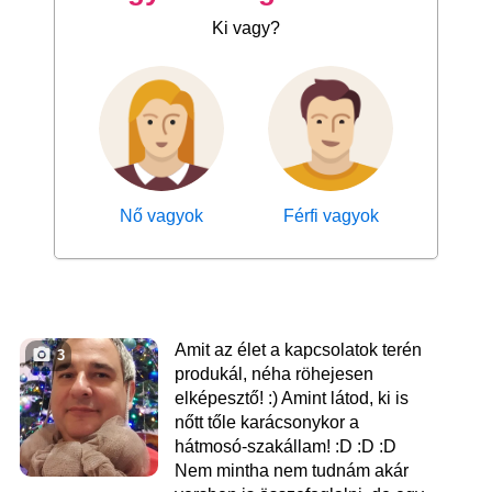
Ki vagy?
Nő vagyok
Férfi vagyok
Amit az élet a kapcsolatok terén
3
produkál, néha röhejesen
elképesztő! :) Amint látod, ki is
nőtt tőle karácsonykor a
hátmosó-szakállam! :D :D :D
Nem mintha nem tudnám akár