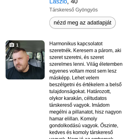
László
, 40
Társkereső Gyöngyös
nézd meg az adatlapját
Harmonikus kapcsolatot
1
szeretnék. Keresem a párom, aki
szeret szeretni, és szeret
szerelmes lenni. Világ életemben
egyenes voltam most sem lesz
másképp. Lehet velem
beszélgetni és értékelem a belső
tulajdonságokat. Határozott,
olykor karakán, céltudatos
társkereső vagyok. Imádom
megélni a pillanatot, hisz nagyon
hamar elillan. Komoly
gondolkodású vagyok. Őszinte,
kedves és komoly társkereső