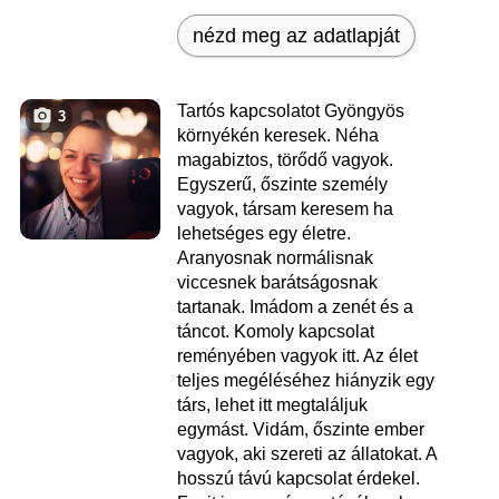
nézd meg az adatlapját
Tartós kapcsolatot Gyöngyös
3
környékén keresek. Néha
magabiztos, törődő vagyok.
Egyszerű, őszinte személy
vagyok, társam keresem ha
lehetséges egy életre.
Aranyosnak normálisnak
viccesnek barátságosnak
tartanak. Imádom a zenét és a
táncot. Komoly kapcsolat
reményében vagyok itt. Az élet
teljes megéléséhez hiányzik egy
társ, lehet itt megtaláljuk
egymást. Vidám, őszinte ember
vagyok, aki szereti az állatokat. A
hosszú távú kapcsolat érdekel.