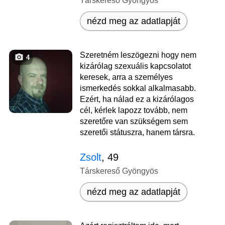
Társkereső Gyöngyös
nézd meg az adatlapját
Szeretném leszögezni hogy nem
4
kizárólag szexuális kapcsolatot
keresek, arra a személyes
ismerkedés sokkal alkalmasabb.
Ezért, ha nálad ez a kizárólagos
cél, kérlek lapozz tovább, nem
szeretőre van szükségem sem
szeretői státuszra, hanem társra.
Zsolt
, 49
Társkereső Gyöngyös
nézd meg az adatlapját