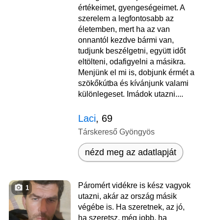
értékeimet, gyengeségeimet. A
szerelem a legfontosabb az
életemben, mert ha az van
onnantól kezdve bármi van,
tudjunk beszélgetni, együtt időt
eltölteni, odafigyelni a másikra.
Menjünk el mi is, dobjunk érmét a
szökőkútba és kívánjunk valami
különlegeset. Imádok utazni....
Laci
, 69
Társkereső Gyöngyös
nézd meg az adatlapját
Páromért vidékre is kész vagyok
1
utazni, akár az ország másik
végébe is. Ha szeretnek, az jó,
ha szeretsz, még jobb, ha