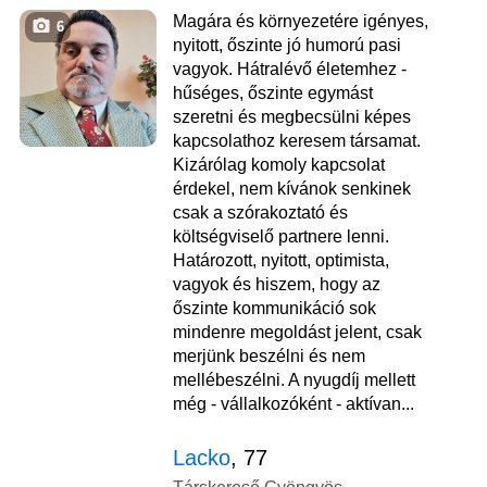
Magára és környezetére igényes,
6
nyitott, őszinte jó humorú pasi
vagyok. Hátralévő életemhez -
hűséges, őszinte egymást
szeretni és megbecsülni képes
kapcsolathoz keresem társamat.
Kizárólag komoly kapcsolat
érdekel, nem kívánok senkinek
csak a szórakoztató és
költségviselő partnere lenni.
Határozott, nyitott, optimista,
vagyok és hiszem, hogy az
őszinte kommunikáció sok
mindenre megoldást jelent, csak
merjünk beszélni és nem
mellébeszélni. A nyugdíj mellett
még - vállalkozóként - aktívan...
Lacko
, 77