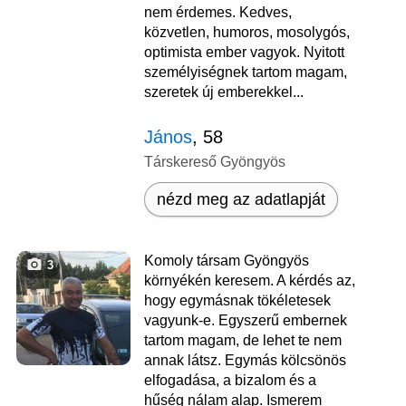
nem érdemes. Kedves,
közvetlen, humoros, mosolygós,
optimista ember vagyok. Nyitott
személyiségnek tartom magam,
szeretek új emberekkel...
János
, 58
Társkereső Gyöngyös
nézd meg az adatlapját
Komoly társam Gyöngyös
3
környékén keresem. A kérdés az,
hogy egymásnak tökéletesek
vagyunk-e. Egyszerű embernek
tartom magam, de lehet te nem
annak látsz. Egymás kölcsönös
elfogadása, a bizalom és a
hűség nálam alap. Ismerem