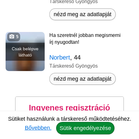
Társkereső Gyöngyös
nézd meg az adatlapját
Ha szeretnél jobban megismerni
5
írj nyugodtan!
Csak belépve
látható
Norbert
, 44
Társkereső Gyöngyös
nézd meg az adatlapját
Ingyenes regisztráció
Sütiket használunk a társkereső működtetéséhez.
Ki vagy?
Bővebben.
Sütik engedélyezése