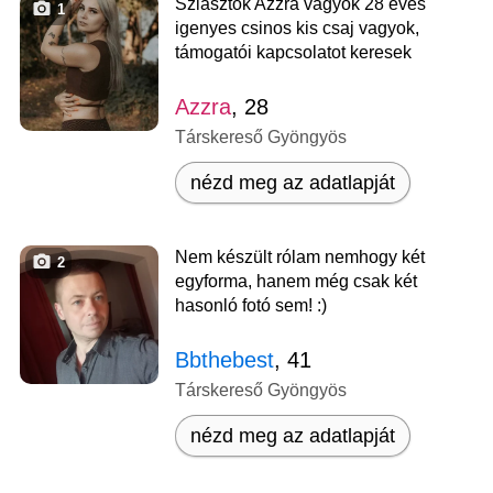
Sziasztok Azzra vagyok 28 éves
1
igenyes csinos kis csaj vagyok,
támogatói kapcsolatot keresek
Azzra
, 28
Társkereső Gyöngyös
nézd meg az adatlapját
Nem készült rólam nemhogy két
2
egyforma, hanem még csak két
hasonló fotó sem! :)
Bbthebest
, 41
Társkereső Gyöngyös
nézd meg az adatlapját