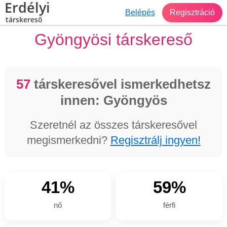
Erdélyi
Belépés
Regisztráció
társkereső
Gyöngyösi társkereső
57
társkeresővel ismerkedhetsz
innen: Gyöngyös
Szeretnél az összes társkeresővel
megismerkedni?
Regisztrálj ingyen!
41%
59%
nő
férfi