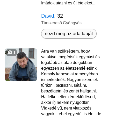
Imádok utazni és új ételeket...
Dávid
, 32
Társkereső Gyöngyös
nézd meg az adatlapját
Arra van szükségem, hogy
1
valakivel megértsük egymást és
legalább az alap dolgokban
egyezzen az életszemléletünk.
Komoly kapcsolat reményében
ismerkednék. Nagyon szeretek
túrázni, biciklizni, sétálni,
beszélgetni és zenét hallgatni.
Ha felkeltettem érdeklődésed,
akkor írj nekem nyugodtan.
Vígkedélyű, nem vitatkozós
vagyok. Lehet egyedül is élni, de