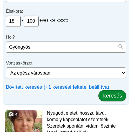
Életkora:
-
éves kor között
Hol?
Vonzáskörzet:
Bővített keresés (+1 keresési feltétel beállítva)
Keresés
Nyugodt életet, hosszú távú,
4
komoly kapcsolatot szeretnék.
Szeretek spontán, vidám, őszinte