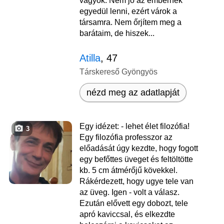
vagyok. Nem jó az embernek
egyedül lenni, ezért várok a
társamra. Nem őrjítem meg a
barátaim, de hiszek...
Atilla
, 47
Társkereső Gyöngyös
nézd meg az adatlapját
Egy idézet: - lehet élet filozófia!
3
Egy filozófia professzor az
előadását úgy kezdte, hogy fogott
egy befőttes üveget és feltöltötte
kb. 5 cm átmérőjű kövekkel.
Rákérdezett, hogy ugye tele van
az üveg. Igen - volt a válasz.
Ezután elővett egy dobozt, tele
apró kaviccsal, és elkezdte