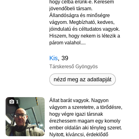
hogy célba érünk-e. Keresem
jövendőbeli társam.
Állandóságra és minőségre
vágyom. Megbízható, kedves,
jóindulatú és céltudatos vagyok.
Hiszem, hogy nekem is létezik a
párom valahol....
Kis
, 39
Társkereső Gyöngyös
nézd meg az adatlapját
Állat barát vagyok. Nagyon
1
vágyom a szeretetre, a törődésre,
hogy végre igazi társnak
érezhessem magam egy komoly
ember oldalán aki tényleg szeret.
Nyitott, kíváncsi, érdeklődő