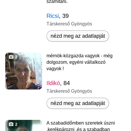
számítani.
Ricsi
, 39
Társkereső Gyöngyös
nézd meg az adatlapját
mérnök-közgazda vagyok - még
2
dolgozom, egyéni vállalkozó
vagyok !
Ildikó
, 84
Társkereső Gyöngyös
nézd meg az adatlapját
A szabadidőmben szeretek úszni
2
,kerékpározni .és a szabadban