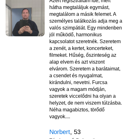
Azért regisztráltam ide, mert
hátha megtaláljuk egymást,
megtalálom a másik felemet. A
személyes találkozás adja meg a
valós szimpátiát. Egy mindenben
jól működő, harmonikus
kapcsolatot szeretnék. Szeretem
a zenét, a kertet, koncerteket,
filmeket. Hűség, őszinteség az
alap elvem és azt viszont
elvárom. Szeretem a barátaimat,
a csendet és nyugalmat,
kirándulni, nevetni. Furcsa
vagyok a magam módján,
szeretek viccelődni ha olyan a
helyzet, de nem viszem túlzásba.
Néha magabiztos, törődő
vagyok....
Norbert
, 53