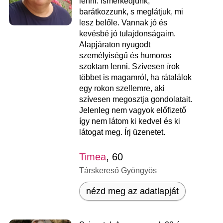
lenni. Ismerkedjünk,
barátkozzunk, s meglátjuk, mi
lesz belőle. Vannak jó és
kevésbé jó tulajdonságaim.
Alapjáraton nyugodt
személyiségű és humoros
szoktam lenni. Szívesen írok
többet is magamról, ha rátalálok
egy rokon szellemre, aki
szívesen megosztja gondolatait.
Jelenleg nem vagyok előfizető
így nem látom ki kedvel és ki
látogat meg. Írj üzenetet.
Timea
, 60
Társkereső Gyöngyös
nézd meg az adatlapját