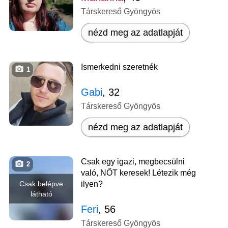
Társkereső Gyöngyös
nézd meg az adatlapját
Ismerkedni szeretnék
1
Gabi
, 32
Társkereső Gyöngyös
nézd meg az adatlapját
Csak egy igazi, megbecsülni
2
való, NŐT keresek! Létezik még
Csak belépve
ilyen?
látható
Feri
, 56
Társkereső Gyöngyös