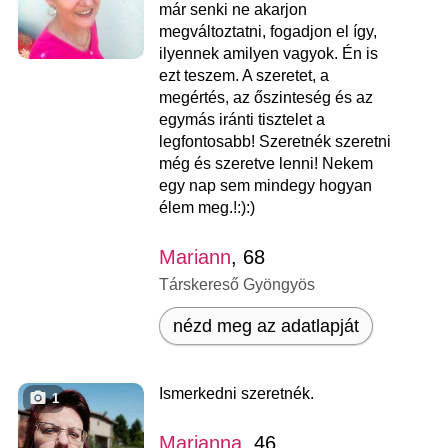
már senki ne akarjon
megváltoztatni, fogadjon el így,
ilyennek amilyen vagyok. Én is
ezt teszem. A szeretet, a
megértés, az őszinteség és az
egymás iránti tisztelet a
legfontosabb! Szeretnék szeretni
még és szeretve lenni! Nekem
egy nap sem mindegy hogyan
élem meg.!:):)
Mariann
, 68
Társkereső Gyöngyös
nézd meg az adatlapját
Ismerkedni szeretnék.
1
Marianna
, 46