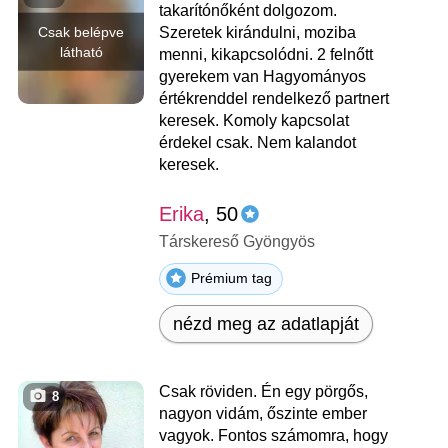
takarítónőként dolgozom.
Csak belépve
Szeretek kirándulni, moziba
látható
menni, kikapcsolódni. 2 felnőtt
gyerekem van Hagyományos
értékrenddel rendelkező partnert
keresek. Komoly kapcsolat
érdekel csak. Nem kalandot
keresek.
Erika
, 50
Társkereső Gyöngyös
Prémium tag
nézd meg az adatlapját
Csak röviden. Én egy pörgős,
8
nagyon vidám, őszinte ember
vagyok. Fontos számomra, hogy