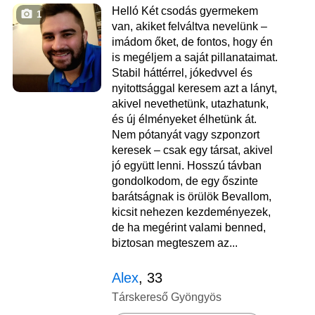
Helló Két csodás gyermekem
1
van, akiket felváltva nevelünk –
imádom őket, de fontos, hogy én
is megéljem a saját pillanataimat.
Stabil háttérrel, jókedvvel és
nyitottsággal keresem azt a lányt,
akivel nevethetünk, utazhatunk,
és új élményeket élhetünk át.
Nem pótanyát vagy szponzort
keresek – csak egy társat, akivel
jó együtt lenni. Hosszú távban
gondolkodom, de egy őszinte
barátságnak is örülök Bevallom,
kicsit nehezen kezdeményezek,
de ha megérint valami benned,
biztosan megteszem az...
Alex
, 33
Társkereső Gyöngyös