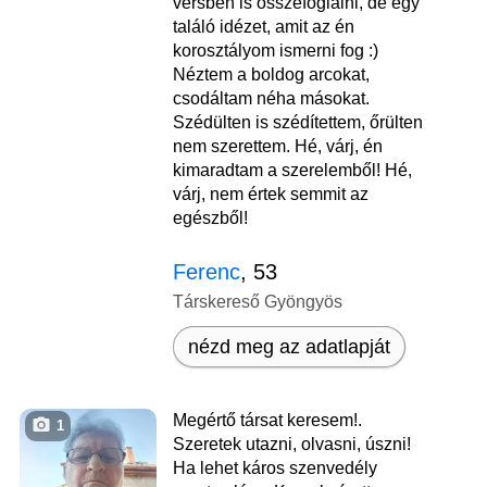
versben is összefoglalni, de egy
találó idézet, amit az én
korosztályom ismerni fog :)
Néztem a boldog arcokat,
csodáltam néha másokat.
Szédülten is szédítettem, őrülten
nem szerettem. Hé, várj, én
kimaradtam a szerelemből! Hé,
várj, nem értek semmit az
egészből!
Ferenc
, 53
Társkereső Gyöngyös
nézd meg az adatlapját
Megértő társat keresem!.
1
Szeretek utazni, olvasni, úszni!
Ha lehet káros szenvedély