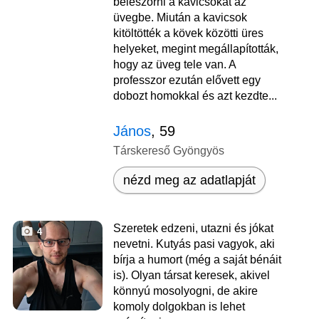
beleszórni a kavicsokat az
üvegbe. Miután a kavicsok
kitöltötték a kövek közötti üres
helyeket, megint megállapították,
hogy az üveg tele van. A
professzor ezután elővett egy
dobozt homokkal és azt kezdte...
János
, 59
Társkereső Gyöngyös
nézd meg az adatlapját
Szeretek edzeni, utazni és jókat
4
nevetni. Kutyás pasi vagyok, aki
bírja a humort (még a saját bénáit
is). Olyan társat keresek, akivel
könnyú mosolyogni, de akire
komoly dolgokban is lehet