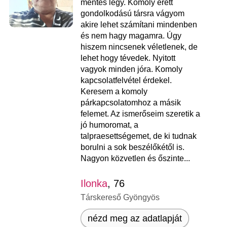
mentes légy. Komoly érett
gondolkodású társra vágyom
akire lehet számítani mindenben
és nem hagy magamra. Úgy
hiszem nincsenek véletlenek, de
lehet hogy tévedek. Nyitott
vagyok minden jóra. Komoly
kapcsolatfelvétel érdekel.
Keresem a komoly
párkapcsolatomhoz a másik
felemet. Az ismerőseim szeretik a
jó humoromat, a
talpraesettségemet, de ki tudnak
borulni a sok beszélőkétől is.
Nagyon közvetlen és őszinte...
Ilonka
, 76
Társkereső Gyöngyös
nézd meg az adatlapját