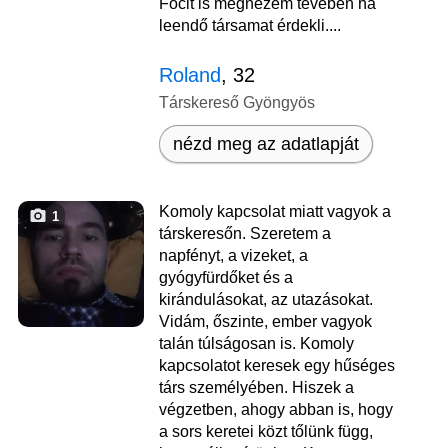
Focit is megnézem tévében ha
leendő társamat érdekli....
Roland
, 32
Társkereső Gyöngyös
nézd meg az adatlapját
Komoly kapcsolat miatt vagyok a
1
társkeresőn. Szeretem a
napfényt, a vizeket, a
gyógyfürdőket és a
kirándulásokat, az utazásokat.
Vidám, őszinte, ember vagyok
talán túlságosan is. Komoly
kapcsolatot keresek egy hűséges
társ személyében. Hiszek a
végzetben, ahogy abban is, hogy
a sors keretei közt tőlünk függ,