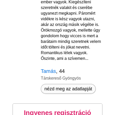
ember vagyok. Kiegészíteni
szeretnék valakit és cserébe
ugyanezt megkapni. Páromért
vidékre is kész vagyok utazni,
akár az ország másik végébe is.
Örökmozgó vagyok, mellette úgy
gondolom hogy vicces is mert a
barátaim mindig szeretnek velem
időt tölteni és jókat nevetni.
Romantikus lélek vagyok.
Őszinte, ami a szívemen...
Tamás
, 44
Társkereső Gyöngyös
nézd meg az adatlapját
Ingyenes regisztráció