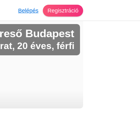
Belépés
Regisztráció
reső Budapest
at, 20 éves, férfi