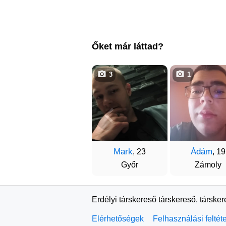
Őket már láttad?
3
1
Mark
Ádám
, 23
, 19
Győr
Zámoly
Erdélyi társkereső társkereső, társke
Elérhetőségek
Felhasználási feltét