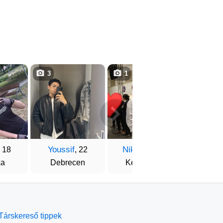
3
1
1
Youssif
Nikolász
Csab
, 18
, 22
, 24
ka
Debrecen
Kecskemét
Buda
Társkereső tippek