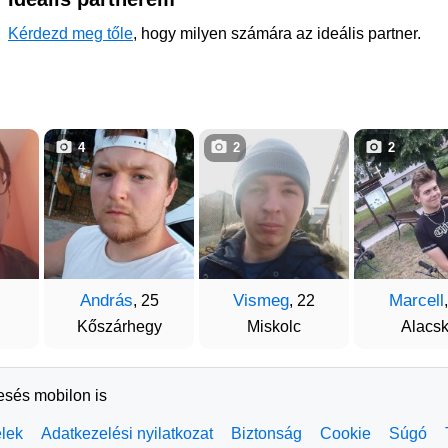
Kérdezd meg tőle
, hogy milyen számára az ideális partner.
4
2
2
András
Vismeg
Marcell
, 25
, 22
Kőszárhegy
Miskolc
Alacs
resés mobilon is
elek
Adatkezelési nyilatkozat
Biztonság
Cookie
Súgó