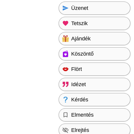
Üzenet
Tetszik
Ajándék
Köszöntő
Flört
Idézet
Kérdés
Elmentés
Elrejtés