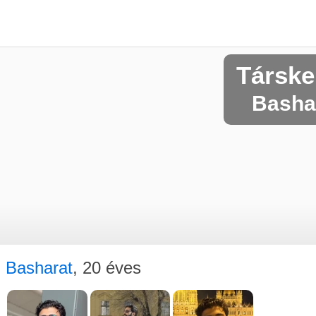
Társke
Bashar
Basharat
, 20 éves