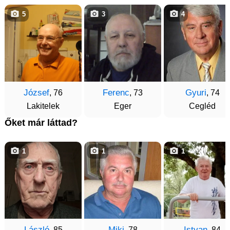
5
3
4
József
Ferenc
Gyuri
, 76
, 73
, 74
Lakitelek
Eger
Cegléd
Őket már láttad?
1
1
1
László
Miki
Istvan
, 85
, 78
, 84