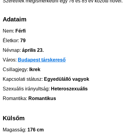
Szeretnék megismerkedni egy 76 és 85 év közötti nővel.
Adataim
Nem:
Férfi
Életkor:
79
Névnap:
április 23.
Város:
Budapest társkereső
Csillagjegy:
Ikrek
Kapcsolati státusz:
Egyedülálló vagyok
Szexuális irányultság:
Heteroszexuális
Romantika:
Romantikus
Külsőm
Magasság:
176 cm