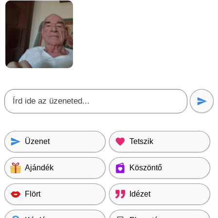
Üzenet
Tetszik
Ajándék
Köszöntő
Flört
Idézet