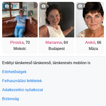
3
3
2
Piroska
Marianna
Anikó
, 70
, 64
, 66
Miskolc
Budapest
Máza
Erdélyi társkereső társkereső, társkeresés mobilon is
Elérhetőségek
Felhasználási feltételek
Adatkezelési nyilatkozat
Biztonság