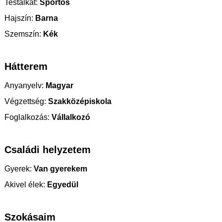
Testalkat:
Sportos
Hajszín:
Barna
Szemszín:
Kék
Hátterem
Anyanyelv:
Magyar
Végzettség:
Szakközépiskola
Foglalkozás:
Vállalkozó
Családi helyzetem
Gyerek:
Van gyerekem
Akivel élek:
Egyedül
Szokásaim