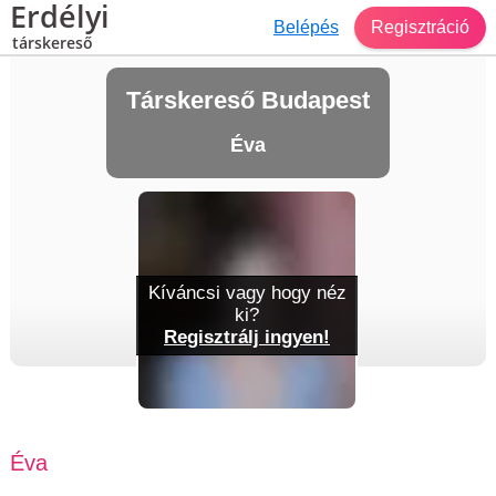
Erdélyi
Belépés
Regisztráció
társkereső
Társkereső Budapest
Éva
Kíváncsi vagy hogy néz
ki?
Regisztrálj ingyen!
Éva