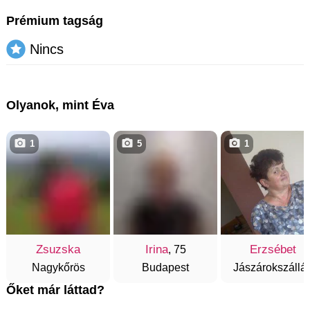
Prémium tagság
Nincs
Olyanok, mint Éva
1
5
1
Zsuzska
Irina
Erzsébet
, 75
Nagykőrös
Budapest
Jászárokszállá
Őket már láttad?