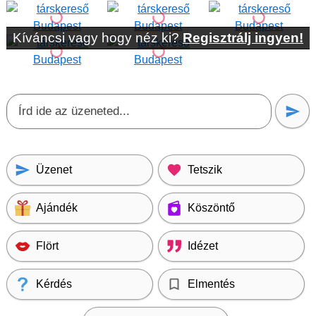
Kíváncsi vagy hogy néz ki?
Regisztrálj ingyen!
Üzenet
Tetszik
Ajándék
Köszöntő
Flört
Idézet
Kérdés
Elmentés