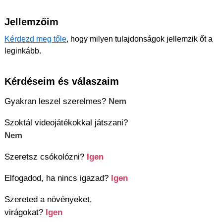
Jellemzőim
Kérdezd meg tőle
, hogy milyen tulajdonságok jellemzik őt a
leginkább.
Kérdéseim és válaszaim
Gyakran leszel szerelmes?
Nem
Szoktál videojátékokkal játszani?
Nem
Szeretsz csókolózni?
Igen
Elfogadod, ha nincs igazad?
Igen
Szereted a növényeket,
virágokat?
Igen