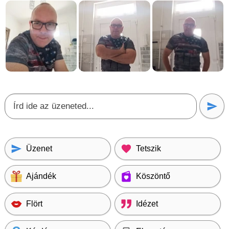
Üzenet
Tetszik
Ajándék
Köszöntő
Flört
Idézet