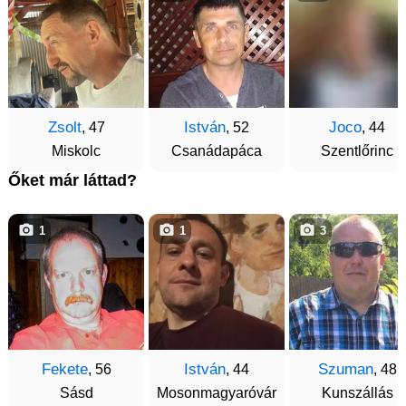
Zsolt
István
Joco
, 47
, 52
, 44
Miskolc
Csanádapáca
Szentlőrinc
Őket már láttad?
1
1
3
Fekete
István
Szuman
, 56
, 44
, 48
Sásd
Mosonmagyaróvár
Kunszállás