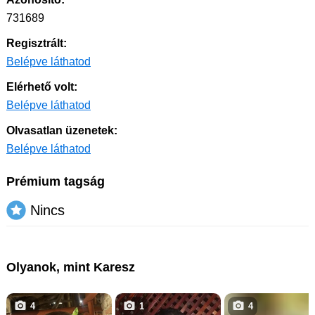
731689
Regisztrált:
Belépve láthatod
Elérhető volt:
Belépve láthatod
Olvasatlan üzenetek:
Belépve láthatod
Prémium tagság
Nincs
Olyanok, mint Karesz
4
1
4