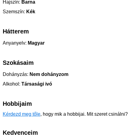
Hajszín:
Barna
Szemszín:
Kék
Hátterem
Anyanyelv:
Magyar
Szokásaim
Dohányzás:
Nem dohányzom
Alkohol:
Társasági ivó
Hobbijaim
Kérdezd meg tőle
, hogy mik a hobbijai. Mit szeret csinálni?
Kedvenceim