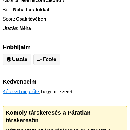
Alkohol:
Nem iszom alkoholt
Buli:
Néha barátokkal
Sport:
Csak tévében
Utazás:
Néha
Hobbijaim
🌏 Utazás
🍳 Főzés
Kedvenceim
Kérdezd meg tőle
, hogy mit szeret.
Komoly társkeresés a Páratlan
társkeresőn