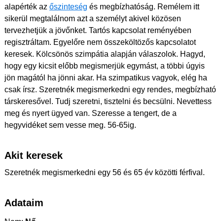
alapérték az
őszinteség
és megbízhatóság. Remélem itt
sikerül megtalálnom azt a személyt akivel közösen
tervezhetjük a jövőnket. Tartós kapcsolat reményében
regisztráltam. Egyelőre nem összeköltözős kapcsolatot
keresek. Kölcsönös szimpátia alapján válaszolok. Hagyd,
hogy egy kicsit előbb megismerjük egymást, a többi úgyis
jön magától ha jönni akar. Ha szimpatikus vagyok, elég ha
csak írsz. Szeretnék megismerkedni egy rendes, megbízható
társkeresővel. Tudj szeretni, tisztelni és becsülni. Nevettess
meg és nyert ügyed van. Szeresse a tengert, de a
hegyvidéket sem vesse meg. 56-65ig.
Akit keresek
Szeretnék megismerkedni egy 56 és 65 év közötti férfival.
Adataim