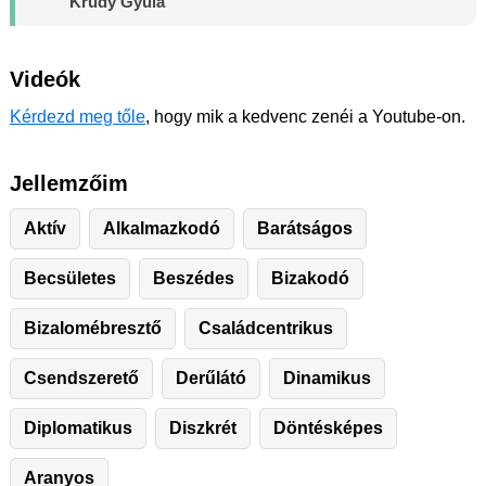
Krúdy Gyula
Videók
Kérdezd meg tőle
, hogy mik a kedvenc zenéi a Youtube-on.
Jellemzőim
Aktív
Alkalmazkodó
Barátságos
Becsületes
Beszédes
Bizakodó
Bizalomébresztő
Családcentrikus
Csendszerető
Derűlátó
Dinamikus
Diplomatikus
Diszkrét
Döntésképes
Aranyos