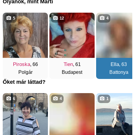
Olyanok, mint Márti
5
12
4
Piroska
Tien
Ella
, 66
, 61
, 63
Polgár
Budapest
Battonya
Őket már láttad?
6
4
1