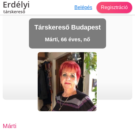
Erdélyi
Belépés
Regisztráció
társkereső
Társkereső Budapest
Márti, 66 éves, nő
Márti