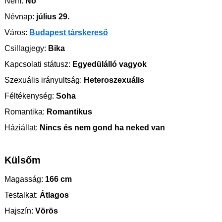
Nem:
Nő
Névnap:
július 29.
Város:
Budapest társkereső
Csillagjegy:
Bika
Kapcsolati státusz:
Egyedülálló vagyok
Szexuális irányultság:
Heteroszexuális
Féltékenység:
Soha
Romantika:
Romantikus
Háziállat:
Nincs és nem gond ha neked van
Külsőm
Magasság:
166 cm
Testalkat:
Átlagos
Hajszín:
Vörös