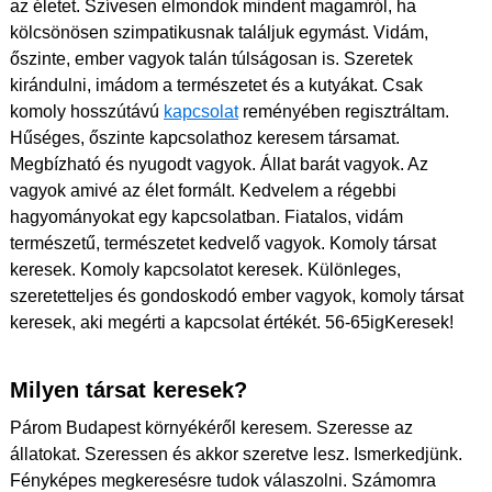
az életet. Szívesen elmondok mindent magamról, ha
kölcsönösen szimpatikusnak találjuk egymást. Vidám,
őszinte, ember vagyok talán túlságosan is. Szeretek
kirándulni, imádom a természetet és a kutyákat. Csak
komoly hosszútávú
kapcsolat
reményében regisztráltam.
Hűséges, őszinte kapcsolathoz keresem társamat.
Megbízható és nyugodt vagyok. Állat barát vagyok. Az
vagyok amivé az élet formált. Kedvelem a régebbi
hagyományokat egy kapcsolatban. Fiatalos, vidám
természetű, természetet kedvelő vagyok. Komoly társat
keresek. Komoly kapcsolatot keresek. Különleges,
szeretetteljes és gondoskodó ember vagyok, komoly társat
keresek, aki megérti a kapcsolat értékét. 56-65igKeresek!
Milyen társat keresek?
Párom Budapest környékéről keresem. Szeresse az
állatokat. Szeressen és akkor szeretve lesz. Ismerkedjünk.
Fényképes megkeresésre tudok válaszolni. Számomra