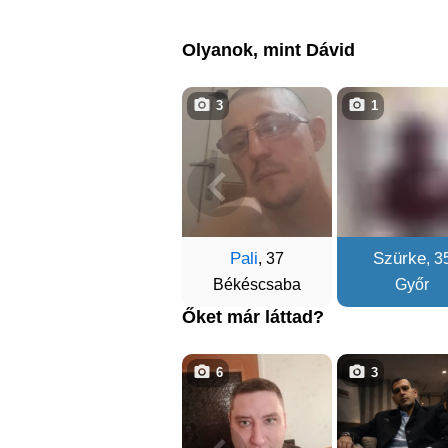
Olyanok, mint Dávid
3
1
Pali
Szürke
, 37
, 3
Békéscsaba
Győr
Őket már láttad?
6
3