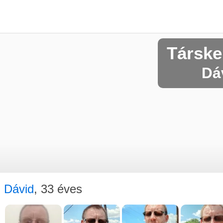
Társke
Dáv
Dávid
, 33 éves