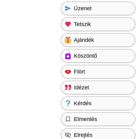
Üzenet
Tetszik
Ajándék
Köszöntő
Flört
Idézet
Kérdés
Elmentés
Elrejtés