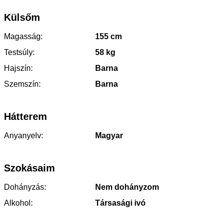
Külsőm
Magasság:
155 cm
Testsúly:
58 kg
Hajszín:
Barna
Szemszín:
Barna
Hátterem
Anyanyelv:
Magyar
Szokásaim
Dohányzás:
Nem dohányzom
Alkohol:
Társasági ivó