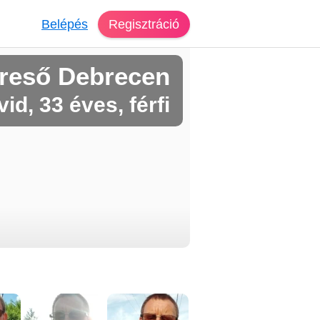
Belépés
Regisztráció
reső Debrecen
id, 33 éves, férfi