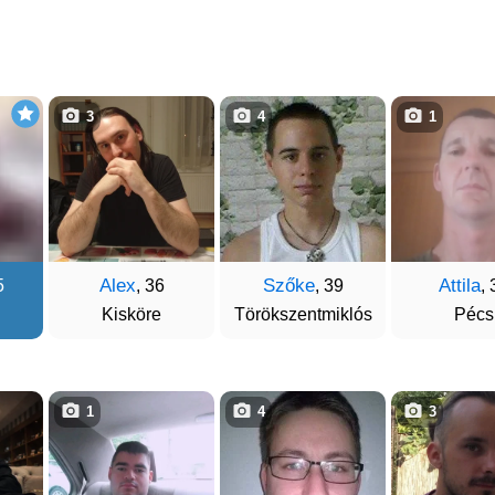
3
4
1
Alex
Szőke
Attila
5
, 36
, 39
, 
Kisköre
Törökszentmiklós
Pécs
1
4
3