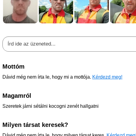
Mottóm
Dávid még nem írta le, hogy mi a mottója.
Kérdezd meg!
Magamról
Szeretek járni sétálni kocogni zenét hallgatni
Milyen társat keresek?
Dávid még nem írta le, hogy milyen társat keres.
Kérdezd meg