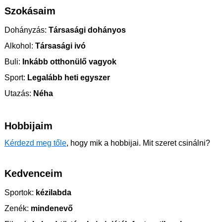
Szokásaim
Dohányzás:
Társasági dohányos
Alkohol:
Társasági ivó
Buli:
Inkább otthonülő vagyok
Sport:
Legalább heti egyszer
Utazás:
Néha
Hobbijaim
Kérdezd meg tőle
, hogy mik a hobbijai. Mit szeret csinálni?
Kedvenceim
Sportok:
kézilabda
Zenék:
mindenevő