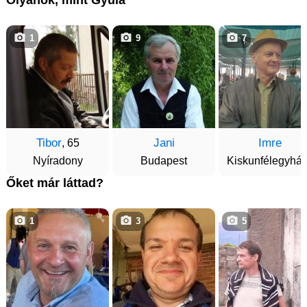
Olyanok, mint Gyula
1
9
7
Tibor
Jani
Imre
, 65
Nyíradony
Budapest
Kiskunfélegyhá
Őket már láttad?
1
3
5