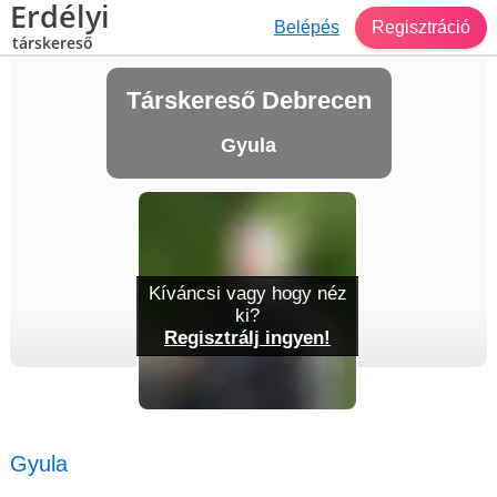
Erdélyi
Belépés
Regisztráció
társkereső
Társkereső Debrecen
Gyula
Kíváncsi vagy hogy néz
ki?
Regisztrálj ingyen!
Gyula