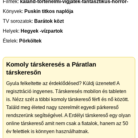
Filmek:
kaland-történelmi-vigjáték-fantasztikus-horror-
Könyvek:
Puskin titkos naplója
TV sorozatok:
Barátok közt
Helyek:
Hegyek -vízpartok
Ételek:
Pörköltek
Komoly társkeresés a Páratlan
társkeresőn
Gyula felkeltette az érdeklődésed? Küldj üzenetet! A
regisztráció ingyenes. Társkeresés mobilon és tableten
is. Nézz szét a többi komoly társkereső férfi és nő között.
Találd meg életed nagy szerelmét egyedi párkereső
rendszerünk segítségével. A Erdélyi társkereső egy olyan
online társkereső amit nem csak a fiatalok, hanem az 50
év felettiek is könnyen használhatnak.