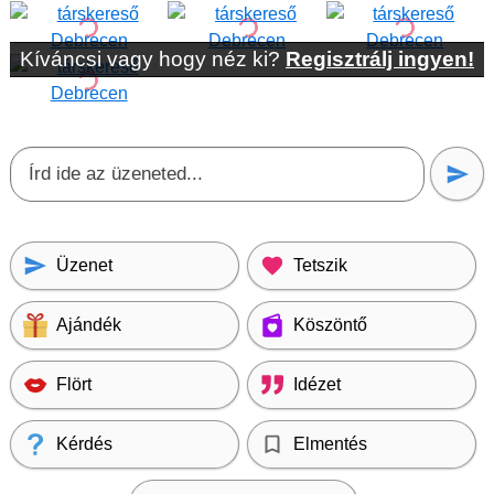
Kíváncsi vagy hogy néz ki?
Regisztrálj ingyen!
Üzenet
Tetszik
Ajándék
Köszöntő
Flört
Idézet
Kérdés
Elmentés