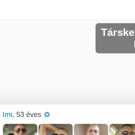
Társke
Imi
, 53 éves