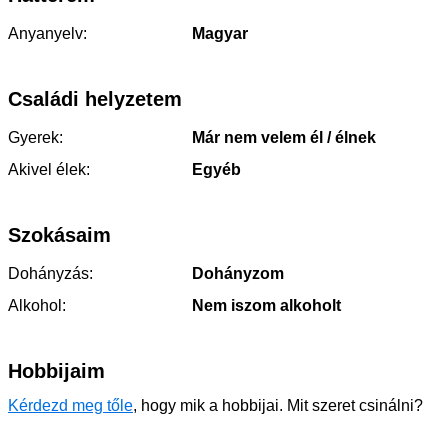
Anyanyelv:
Magyar
Családi helyzetem
Gyerek:
Már nem velem él / élnek
Akivel élek:
Egyéb
Szokásaim
Dohányzás:
Dohányzom
Alkohol:
Nem iszom alkoholt
Hobbijaim
Kérdezd meg tőle
, hogy mik a hobbijai. Mit szeret csinálni?