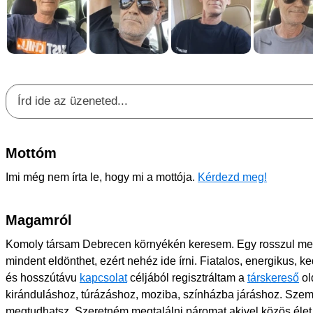
Mottóm
Imi még nem írta le, hogy mi a mottója.
Kérdezd meg!
Magamról
Komoly társam Debrecen környékén keresem. Egy rosszul m
mindent eldönthet, ezért nehéz ide írni. Fiatalos, energikus, 
és hosszútávu
kapcsolat
céljából regisztráltam a
társkereső
ol
kiránduláshoz, túrázáshoz, moziba, színházba járáshoz. Szemé
megtudhatsz. Szeretném megtalálni páromat akivel közös éle