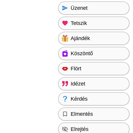
Üzenet
Tetszik
Ajándék
Köszöntő
Flört
Idézet
Kérdés
Elmentés
Elrejtés