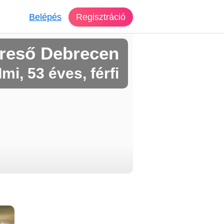
Belépés
Regisztráció
reső Debrecen
Imi, 53 éves, férfi