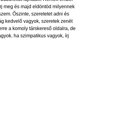
rj meg és majd eldöntöd milyennek
zem. Őszinte, szeretetet adni és
ág kedvelő vagyok, szeretek zenét
erre a komoly társkereső oldalra, de
gyok. ha szimpatikus vagyok, írj