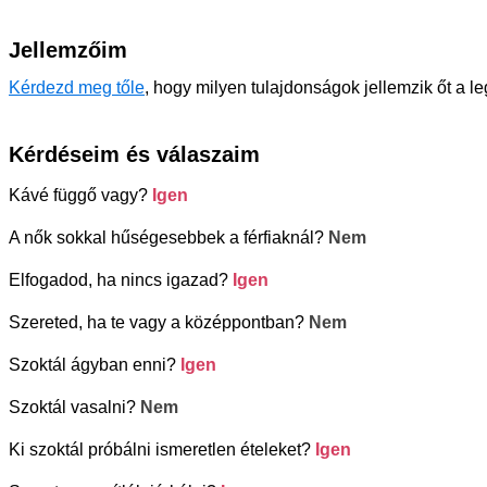
Jellemzőim
Kérdezd meg tőle
, hogy milyen tulajdonságok jellemzik őt a l
Kérdéseim és válaszaim
Kávé függő vagy?
Igen
A nők sokkal hűségesebbek a férfiaknál?
Nem
Elfogadod, ha nincs igazad?
Igen
Szereted, ha te vagy a középpontban?
Nem
Szoktál ágyban enni?
Igen
Szoktál vasalni?
Nem
Ki szoktál próbálni ismeretlen ételeket?
Igen