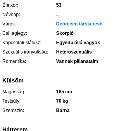
Életkor:
53
Névnap:
...
Város:
Debrecen társkereső
Csillagjegy:
Skorpió
Kapcsolati státusz:
Egyedülálló vagyok
Szexuális irányultság:
Heteroszexuális
Romantika:
Vannak pillanataim
Külsőm
Magasság:
185 cm
Testsúly:
70 kg
Szemszín:
Barna
Hátterem