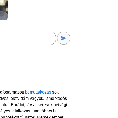
egfogalmazott
bemutatkozás
sok
kedves, életvidám vagyok. Ismerkedés
dalra. Barátot, társat keresek hétvégi
lyes találkozás után többet is
t buborékot fújhatok. Remek ember