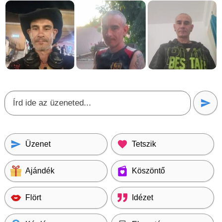
Üzenet
Tetszik
Ajándék
Köszöntő
Flört
Idézet