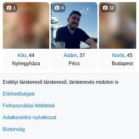
1
4
12
Kiki
Ádám
Norbi
, 44
, 37
, 45
Nyíregyháza
Pécs
Budapest
Erdélyi társkereső társkereső, társkeresés mobilon is
Elérhetőségek
Felhasználási feltételek
Adatkezelési nyilatkozat
Biztonság