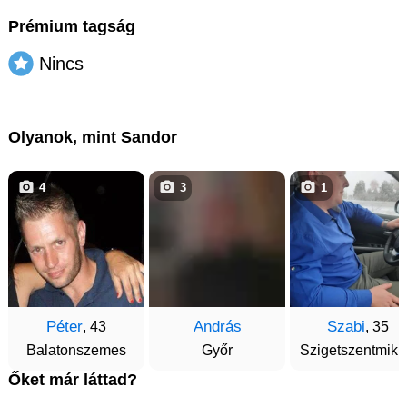
Prémium tagság
Nincs
Olyanok, mint Sandor
4
3
1
Péter
András
Szabi
, 43
, 35
Balatonszemes
Győr
Szigetszentmikl
Őket már láttad?