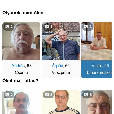
Olyanok, mint Alen
2
1
3
András
Árpád
Vince
, 68
, 66
, 66
Csorna
Veszprém
Biharkeresztes
Őket már láttad?
2
3
5