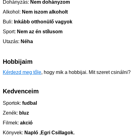
Dohányzás:
Nem dohányzom
Alkohol:
Nem iszom alkoholt
Buli:
Inkább otthonülő vagyok
Sport:
Nem az én stílusom
Utazás:
Néha
Hobbijaim
Kérdezd meg tőle
, hogy mik a hobbijai. Mit szeret csinálni?
Kedvenceim
Sportok:
fudbal
Zenék:
bluz
Filmek:
akció
Könyvek:
Napló ,Egri Csillagok.