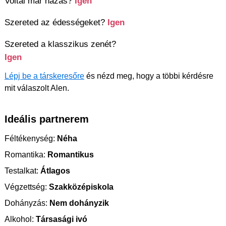
Voltál már házas?
Igen
Szereted az édességeket?
Igen
Szereted a klasszikus zenét?
Igen
Lépj be a társkeresőre
és nézd meg, hogy a többi kérdésre
mit válaszolt Alen.
Ideális partnerem
Féltékenység:
Néha
Romantika:
Romantikus
Testalkat:
Átlagos
Végzettség:
Szakközépiskola
Dohányzás:
Nem dohányzik
Alkohol:
Társasági ivó