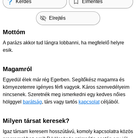
Kérdés
Elmentés
Elrejtés
Mottóm
A parázs akkor tud lángra lobbanni, ha megfelelő helyre
esik.
Magamról
Egyedül élek már rég Egerben. Segítőkész magamra és
környezetemre igényes férfi vagyok. Káros szenvedélyeim
nincsenek. Szeretnék meg ismerkedni egy kedves nőies
hölggyel
barátság
, társ vagy tartós
kapcsolat
céljából.
Milyen társat keresek?
Igaz társam keresem hosszútávú, komoly kapcsolatra közös