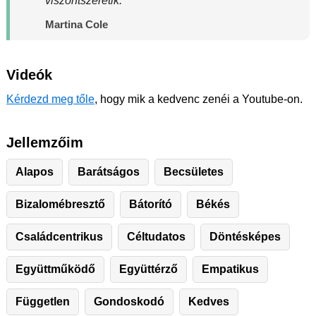
viszontszeretik.
Martina Cole
Videók
Kérdezd meg tőle
, hogy mik a kedvenc zenéi a Youtube-on.
Jellemzőim
Alapos
Barátságos
Becsületes
Bizalomébresztő
Bátorító
Békés
Családcentrikus
Céltudatos
Döntésképes
Együttműködő
Együttérző
Empatikus
Független
Gondoskodó
Kedves