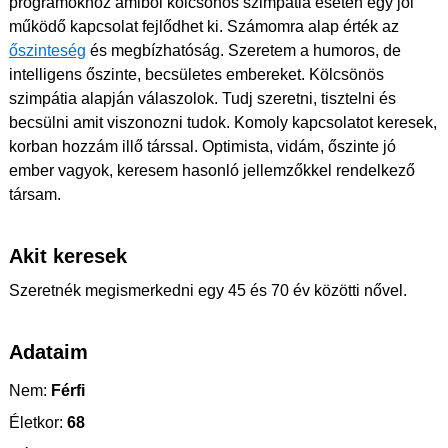
programokhoz amiből kölcsönös szimpátia esetén egy jól
működő kapcsolat fejlődhet ki. Számomra alap érték az
őszinteség
és megbízhatóság. Szeretem a humoros, de
intelligens őszinte, becsületes embereket. Kölcsönös
szimpátia alapján válaszolok. Tudj szeretni, tisztelni és
becsülni amit viszonozni tudok. Komoly kapcsolatot keresek,
korban hozzám illő társsal. Optimista, vidám, őszinte jó
ember vagyok, keresem hasonló jellemzőkkel rendelkező
társam.
Akit keresek
Szeretnék megismerkedni egy 45 és 70 év közötti nővel.
Adataim
Nem:
Férfi
Életkor:
68