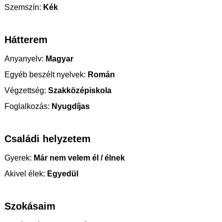
Szemszín:
Kék
Hátterem
Anyanyelv:
Magyar
Egyéb beszélt nyelvek:
Román
Végzettség:
Szakközépiskola
Foglalkozás:
Nyugdíjas
Családi helyzetem
Gyerek:
Már nem velem él / élnek
Akivel élek:
Egyedül
Szokásaim