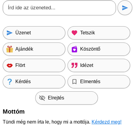
Üzenet
Tetszik
Ajándék
Köszöntő
Flört
Idézet
Kérdés
Elmentés
Elrejtés
Mottóm
Tündi még nem írta le, hogy mi a mottója.
Kérdezd meg!