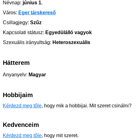
Névnap:
június 1.
Város:
Eger társkereső
Csillagjegy:
Szűz
Kapcsolati státusz:
Egyedülálló vagyok
Szexuális irányultság:
Heteroszexuális
Hátterem
Anyanyelv:
Magyar
Hobbijaim
Kérdezd meg tőle
, hogy mik a hobbijai. Mit szeret csinálni?
Kedvenceim
Kérdezd meg tőle
, hogy mit szeret.