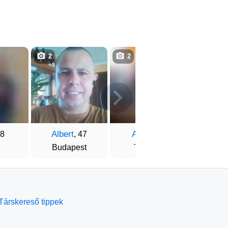
2
2
3
Albert
Attila
Kare
48
, 47
, 44
Budapest
Tapolca
Buda
Társkereső tippek