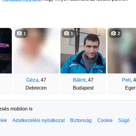
1
1
2
Géza
Bálint
Peti
, 47
, 47
, 
Debrecen
Budapest
Eger
resés mobilon is
elek
Adatkezelési nyilatkozat
Biztonság
Cookie
Súgó