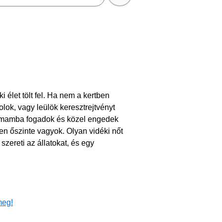
 élet tölt fel. Ha nem a kertben
lok, vagy leülök keresztrejtvényt
zalmamba fogadok és közel engedek
n őszinte vagyok. Olyan vidéki nőt
zereti az állatokat, és egy
meg!