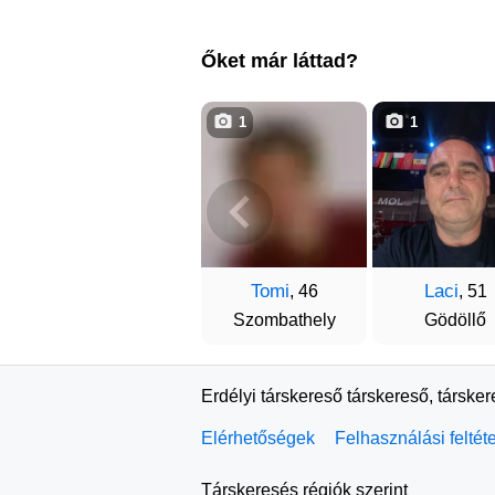
Őket már láttad?
1
1
Tomi
Laci
, 46
, 51
Szombathely
Gödöllő
Erdélyi társkereső társkereső, társke
Elérhetőségek
Felhasználási feltét
Társkeresés régiók szerint