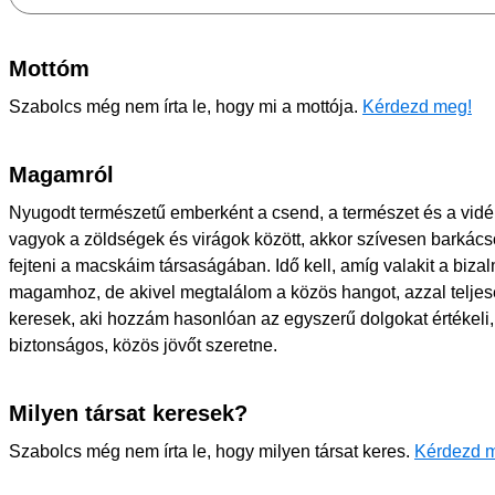
Mottóm
Szabolcs még nem írta le, hogy mi a mottója.
Kérdezd meg!
Magamról
Nyugodt természetű emberként a csend, a természet és a vidéki
vagyok a zöldségek és virágok között, akkor szívesen barkácso
fejteni a macskáim társaságában. Idő kell, amíg valakit a bi
magamhoz, de akivel megtalálom a közös hangot, azzal teljese
keresek, aki hozzám hasonlóan az egyszerű dolgokat értékeli, s
biztonságos, közös jövőt szeretne.
Milyen társat keresek?
Szabolcs még nem írta le, hogy milyen társat keres.
Kérdezd 