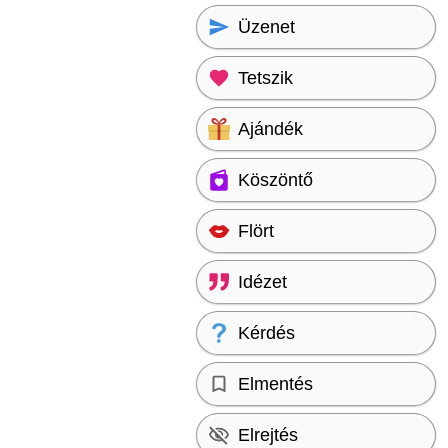
Üzenet
Tetszik
Ajándék
Köszöntő
Flört
Idézet
Kérdés
Elmentés
Elrejtés