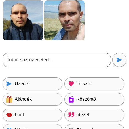
Üzenet
Tetszik
Ajándék
Köszöntő
Flört
Idézet