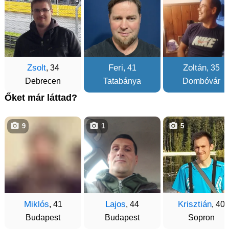
Zsolt
Feri
Zoltán
, 34
, 41
, 35
Debrecen
Tatabánya
Dombóvár
Őket már láttad?
9
1
5
Miklós
Lajos
Krisztián
, 41
, 44
, 40
Budapest
Budapest
Sopron