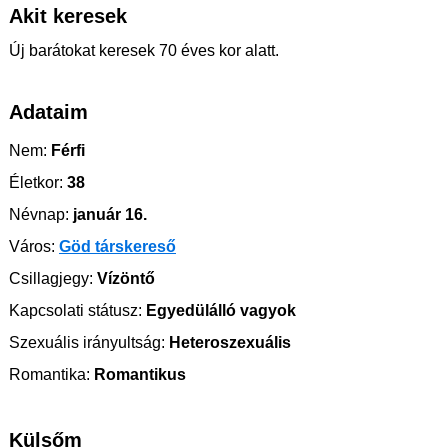
Akit keresek
Új barátokat keresek 70 éves kor alatt.
Adataim
Nem:
Férfi
Életkor:
38
Névnap:
január 16.
Város:
Göd társkereső
Csillagjegy:
Vízöntő
Kapcsolati státusz:
Egyedülálló vagyok
Szexuális irányultság:
Heteroszexuális
Romantika:
Romantikus
Külsőm