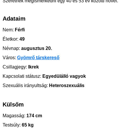
Szeretnék megismerkedni egy 40 és 53 év közötti nővel.
Adataim
Nem:
Férfi
Életkor:
49
Névnap:
augusztus 20.
Város:
Gyömrő társkereső
Csillagjegy:
Ikrek
Kapcsolati státusz:
Egyedülálló vagyok
Szexuális irányultság:
Heteroszexuális
Külsőm
Magasság:
174 cm
Testsúly:
65 kg