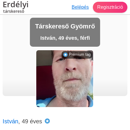
Erdélyi
Belépés
Regisztráció
társkereső
Társkereső Gyömrő
István, 49 éves, férfi
Prémium tag
István
, 49 éves