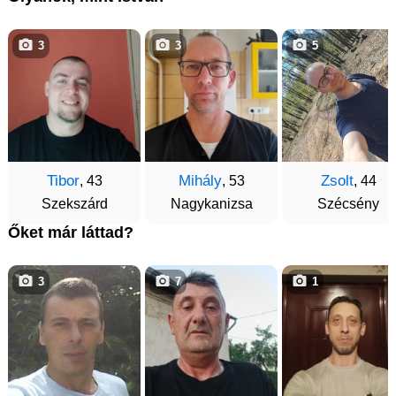
3
3
5
Tibor
Mihály
Zsolt
, 43
, 53
, 44
Szekszárd
Nagykanizsa
Szécsény
Őket már láttad?
3
7
1