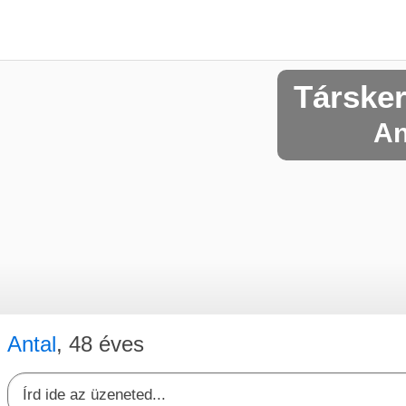
Társke
An
Antal
, 48 éves