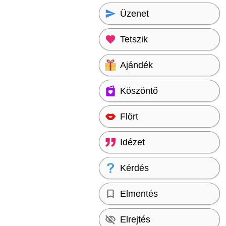
Üzenet
Tetszik
Ajándék
Köszöntő
Flört
Idézet
Kérdés
Elmentés
Elrejtés