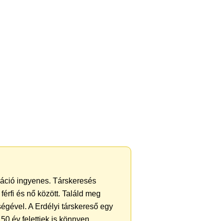
tráció ingyenes. Társkeresés
férfi és nő között. Találd meg
égével. A Erdélyi társkereső egy
50 év felettiek is könnyen