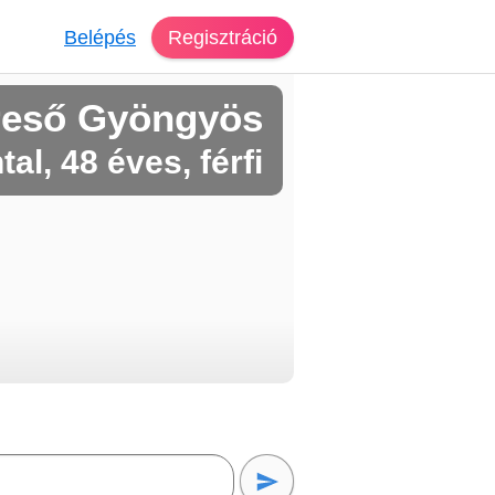
Belépés
Regisztráció
reső Gyöngyös
tal, 48 éves, férfi