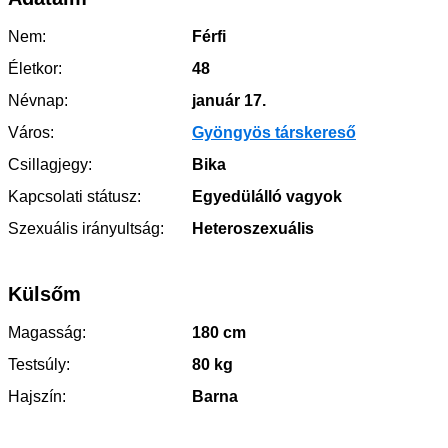
Nem:
Férfi
Életkor:
48
Névnap:
január 17.
Város:
Gyöngyös társkereső
Csillagjegy:
Bika
Kapcsolati státusz:
Egyedülálló vagyok
Szexuális irányultság:
Heteroszexuális
Külsőm
Magasság:
180 cm
Testsúly:
80 kg
Hajszín:
Barna