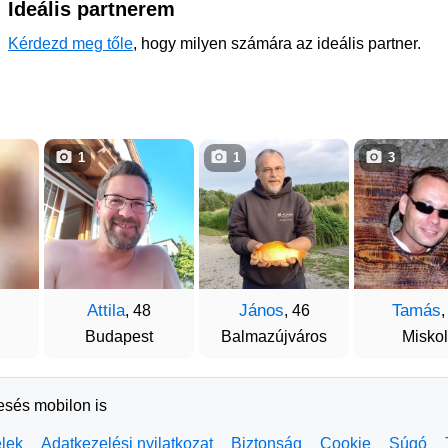
Ideális partnerem
Kérdezd meg tőle
, hogy milyen számára az ideális partner.
1
1
3
Attila
János
Tamás
, 48
, 46
,
Budapest
Balmazújváros
Misko
resés mobilon is
elek
Adatkezelési nyilatkozat
Biztonság
Cookie
Súgó