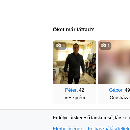
Őket már láttad?
4
1
Péter
Gábor
, 42
, 49
Veszprém
Orosháza
Erdélyi társkereső társkereső, társke
Elérhetőségek
Felhasználási feltét