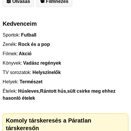
📖 Olvasás
📽 Filmnézés
Kedvenceim
Sportok:
Futball
Zenék:
Rock és a pop
Filmek:
Akció
Könyvek:
Vadász regények
TV sorozatok:
Helyszínelők
Helyek:
Természet
Ételek:
Húsleves,Rántott hús,sült csirke meg ehhez
hasonló ételek
Komoly társkeresés a Páratlan
társkeresőn