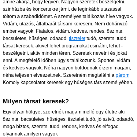
amire akarja, hogy legyen. Nagyon szeretek beszélgetni,
színházba és koncertekre járni, de leginkább utazással
töltöm a szabadidőmet. A személyes találkozás híve vagyok.
Vidám, utazós, állatbarát társam keresem. Nem dohányzó
ember vagyok. Fiatalos, vidám, kedves, rendes, őszinte,
becsületes, hűséges, odaadó,
tisztelet
tudó, szeretni tudó
társat keresek, akivel lehet programokat csinálni, lehet -
beszélgetni, aktív minden téren. Szeretek nevetni és jókat
enni. A megfelelő időben úgyis találkozunk. Sportos, vidám
és kedves vagyok. Néha nagyon boldognak érzem magam,
néha teljesen elveszettnek. Szeretném megtalálni a
párom
.
Komoly kapcsolatot keresek egy hűséges társ személyében.
Milyen társat keresek?
Egy olyan hölgyet szeretnék magam mellé egy életre aki
őszinte, becsületes, hűséges, tisztelet tudó, jó szívű, odaadó,
maga biztos, szeretni tudó, rendes, kedves és elfogad
olyannak amilyen vagyok