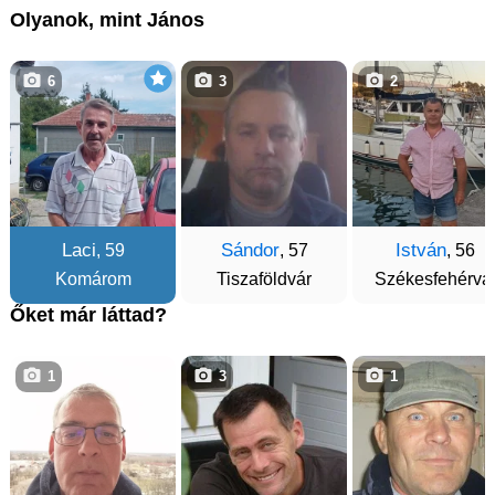
Olyanok, mint János
6
3
2
Laci
Sándor
István
, 59
, 57
, 56
Komárom
Tiszaföldvár
Székesfehérvá
Őket már láttad?
1
3
1