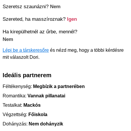
Szeretsz szaunázni?
Nem
Szereted, ha masszíroznak?
Igen
Ha kirepülhetnél az űrbe, mennél?
Nem
Lépj be a társkeresőre
és nézd meg, hogy a többi kérdésre
mit válaszolt Dori.
Ideális partnerem
Féltékenység:
Megbízik a partnerében
Romantika:
Vannak pillanatai
Testalkat:
Mackós
Végzettség:
Főiskola
Dohányzás:
Nem dohányzik