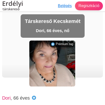
Erdélyi
Belépés
Regisztráció
társkereső
Társkereső Kecskemét
Dori, 66 éves, nő
Prémium tag
Dori
, 66 éves