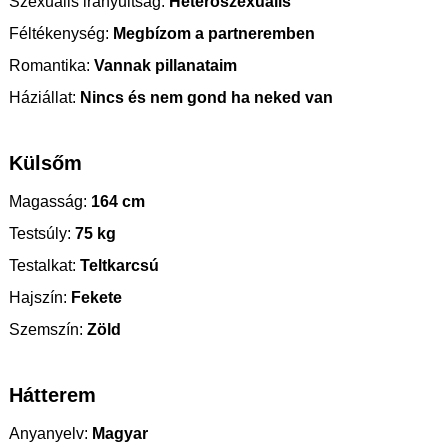
Szexuális irányultság:
Heteroszexuális
Féltékenység:
Megbízom a partneremben
Romantika:
Vannak pillanataim
Háziállat:
Nincs és nem gond ha neked van
Külsőm
Magasság:
164 cm
Testsúly:
75 kg
Testalkat:
Teltkarcsú
Hajszín:
Fekete
Szemszín:
Zöld
Hátterem
Anyanyelv:
Magyar