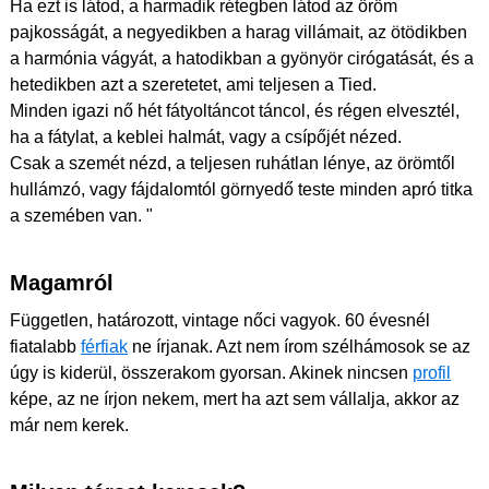
Ha ezt is látod, a harmadik rétegben látod az öröm
pajkosságát, a negyedikben a harag villámait, az ötödikben
a harmónia vágyát, a hatodikban a gyönyör cirógatását, és a
hetedikben azt a szeretetet, ami teljesen a Tied.
Minden igazi nő hét fátyoltáncot táncol, és régen elvesztél,
ha a fátylat, a keblei halmát, vagy a csípőjét nézed.
Csak a szemét nézd, a teljesen ruhátlan lénye, az örömtől
hullámzó, vagy fájdalomtól görnyedő teste minden apró titka
a szemében van. "
Magamról
Független, határozott, vintage nőci vagyok. 60 évesnél
fiatalabb
férfiak
ne írjanak. Azt nem írom szélhámosok se az
úgy is kiderül, összerakom gyorsan. Akinek nincsen
profil
képe, az ne írjon nekem, mert ha azt sem vállalja, akkor az
már nem kerek.