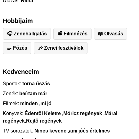
Utazás:
Néha
Hobbijaim
🎧 Zenehallgatás
📽 Filmnézés
📖 Olvasás
🍳 Főzés
🎶 Zenei fesztiválok
Kedvenceim
Sportok:
torna úszás
Zenék:
beírtam már
Filmek:
minden ,mi jó
Könyvek:
Édentől Keletre ,Móricz regények ,Márai
regények,Rejtő regények
TV sorozatok:
Nincs kevenc ,ami jóés értelmes