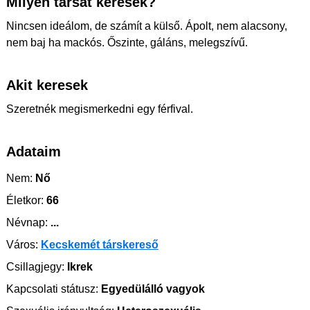
Milyen társat keresek?
Nincsen ideálom, de számít a külső. Ápolt, nem alacsony,
nem baj ha mackós. Őszinte, gáláns, melegszívű.
Akit keresek
Szeretnék megismerkedni egy férfival.
Adataim
Nem:
Nő
Életkor:
66
Névnap:
...
Város:
Kecskemét társkereső
Csillagjegy:
Ikrek
Kapcsolati státusz:
Egyedülálló vagyok