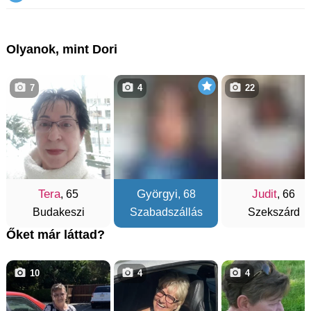
Olyanok, mint Dori
7
4
22
Tera
Györgyi
Judit
, 65
, 68
, 66
Budakeszi
Szabadszállás
Szekszárd
Őket már láttad?
10
4
4