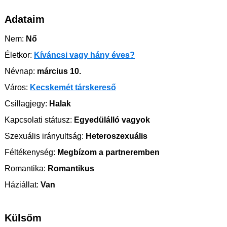
Adataim
Nem:
Nő
Életkor:
Kíváncsi vagy hány éves?
Névnap:
március 10.
Város:
Kecskemét társkereső
Csillagjegy:
Halak
Kapcsolati státusz:
Egyedülálló vagyok
Szexuális irányultság:
Heteroszexuális
Féltékenység:
Megbízom a partneremben
Romantika:
Romantikus
Háziállat:
Van
Külsőm