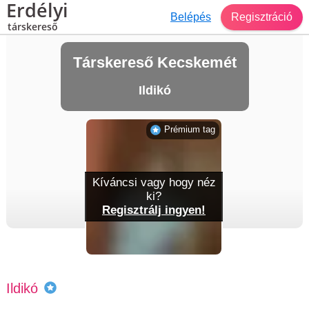
Erdélyi
Belépés
Regisztráció
társkereső
Társkereső Kecskemét
Ildikó
Prémium tag
Kíváncsi vagy hogy néz
ki?
Regisztrálj ingyen!
Ildikó