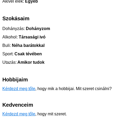
Akivel élek:
Egyéb
Szokásaim
Dohányzás:
Dohányzom
Alkohol:
Társasági ivó
Buli:
Néha barátokkal
Sport:
Csak tévében
Utazás:
Amikor tudok
Hobbijaim
Kérdezd meg tőle
, hogy mik a hobbijai. Mit szeret csinálni?
Kedvenceim
Kérdezd meg tőle
, hogy mit szeret.