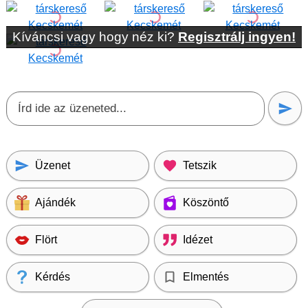
Kíváncsi vagy hogy néz ki?
Regisztrálj ingyen!
Üzenet
Tetszik
Ajándék
Köszöntő
Flört
Idézet
Kérdés
Elmentés