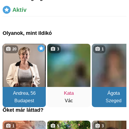
Aktív
Olyanok, mint Ildikó
20
3
1
Andrea
Kata
Ágota
, 56
Budapest
Vác
Szeged
Őket már láttad?
1
5
3