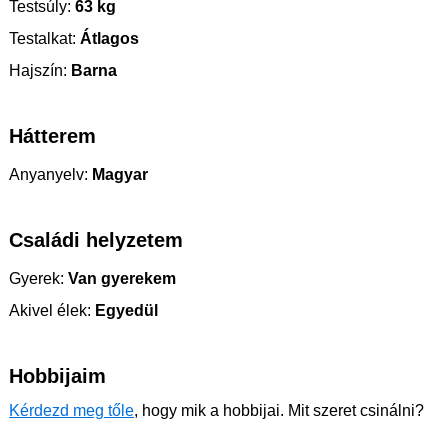
Testsúly:
63 kg
Testalkat:
Átlagos
Hajszín:
Barna
Hátterem
Anyanyelv:
Magyar
Családi helyzetem
Gyerek:
Van gyerekem
Akivel élek:
Egyedül
Hobbijaim
Kérdezd meg tőle
, hogy mik a hobbijai. Mit szeret csinálni?