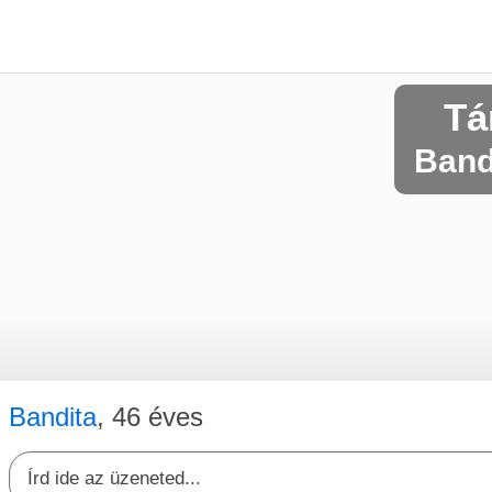
Tá
Bandi
Bandita
, 46 éves