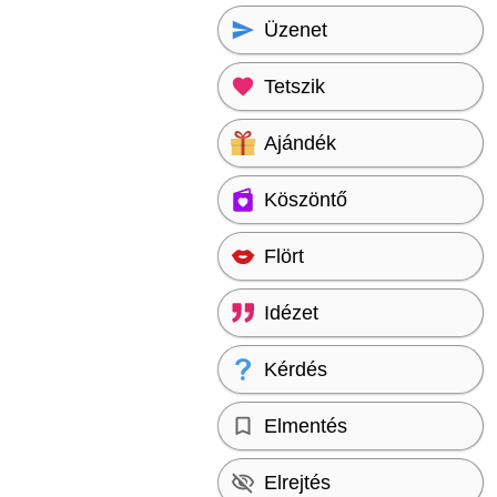
Üzenet
Tetszik
Ajándék
Köszöntő
Flört
Idézet
Kérdés
Elmentés
Elrejtés