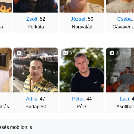
Zsolt
József
Csaba
, 52
, 50
,
sa
Perkáta
Nagyatád
Gávavenc
2
3
2
Attila
Péter
Laci
7
, 47
, 44
, 
drás
Budapest
Pécs
Ásottha
resés mobilon is