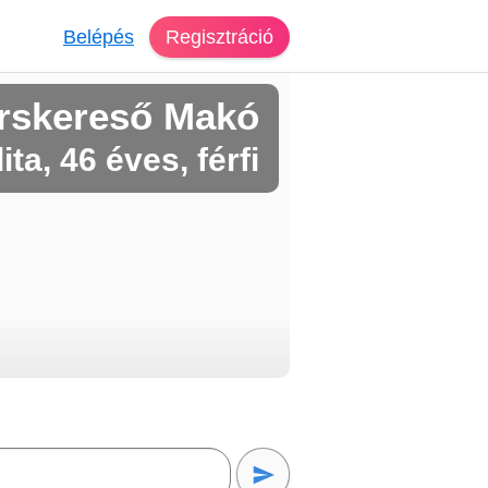
Belépés
Regisztráció
rskereső Makó
ta, 46 éves, férfi