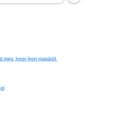
d meg, hogy írjon magáról.
g!