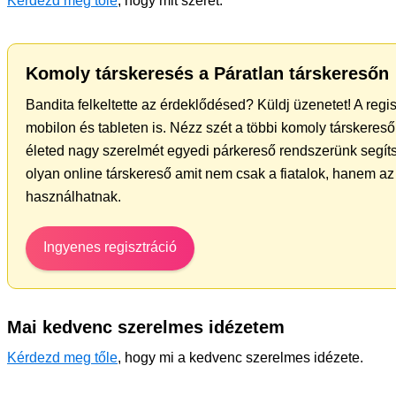
Kérdezd meg tőle
, hogy mit szeret.
Komoly társkeresés a Páratlan társkeresőn
Bandita felkeltette az érdeklődésed? Küldj üzenetet! A regi
mobilon és tableten is. Nézz szét a többi komoly társkereső 
életed nagy szerelmét egyedi párkereső rendszerünk segíts
olyan online társkereső amit nem csak a fiatalok, hanem az 
használhatnak.
Ingyenes regisztráció
Mai kedvenc szerelmes idézetem
Kérdezd meg tőle
, hogy mi a kedvenc szerelmes idézete.