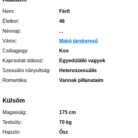
Nem:
Férfi
Életkor:
46
Névnap:
...
Város:
Makó társkereső
Csillagjegy:
Kos
Kapcsolati státusz:
Egyedülálló vagyok
Szexuális irányultság:
Heteroszexuális
Romantika:
Vannak pillanataim
Külsőm
Magasság:
175 cm
Testsúly:
70 kg
Hajszín:
Ősz