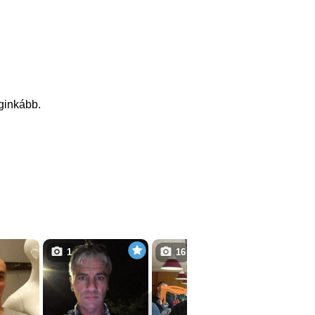
eginkább.
1
16
1