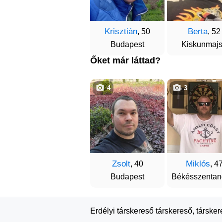
Krisztián
Berta
, 50
, 52
Budapest
Kiskunmaj
Őket már láttad?
4
3
Zsolt
Miklós
, 40
, 4
Budapest
Békésszentan
Erdélyi társkereső társkereső, társke