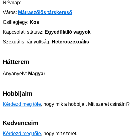
Névnap:
...
Város:
Mátraszőlős társkereső
Csillagjegy:
Kos
Kapcsolati státusz:
Egyedülálló vagyok
Szexuális irányultság:
Heteroszexuális
Hátterem
Anyanyelv:
Magyar
Hobbijaim
Kérdezd meg tőle
, hogy mik a hobbijai. Mit szeret csinálni?
Kedvenceim
Kérdezd meg tőle
, hogy mit szeret.