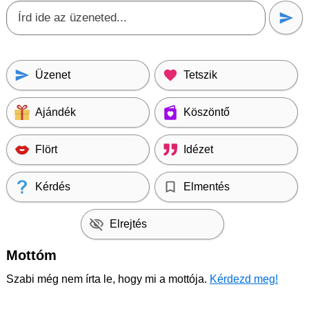
Üzenet
Tetszik
Ajándék
Köszöntő
Flört
Idézet
Kérdés
Elmentés
Elrejtés
Mottóm
Szabi még nem írta le, hogy mi a mottója.
Kérdezd meg!