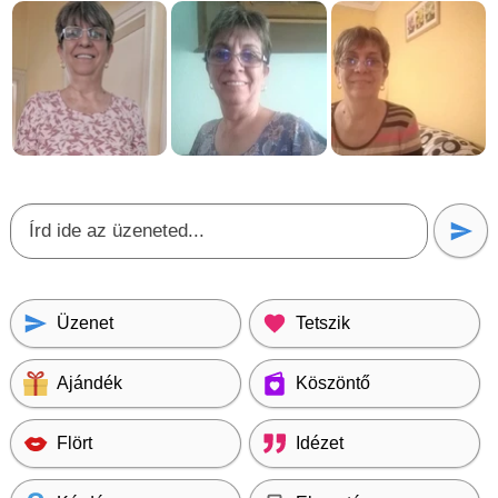
Üzenet
Tetszik
Ajándék
Köszöntő
Flört
Idézet