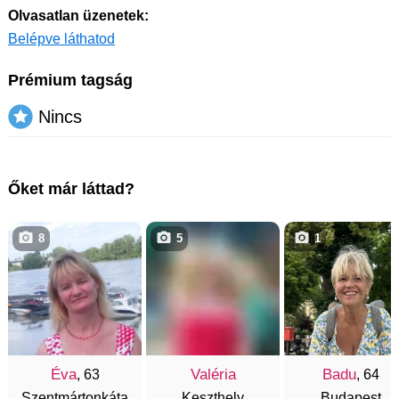
Olvasatlan üzenetek:
Belépve láthatod
Prémium tagság
Nincs
Őket már láttad?
8
5
1
Éva
Valéria
Badu
, 63
, 64
Szentmártonkáta
Keszthely
Budapest