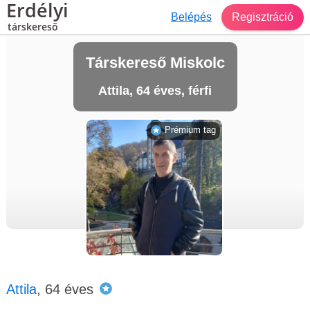
Erdélyi
Belépés
Regisztráció
társkereső
Társkereső Miskolc
Attila, 64 éves, férfi
Prémium tag
Attila
, 64 éves