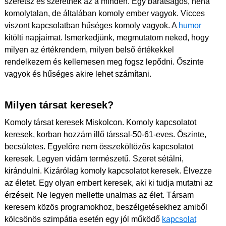
szeretsz és szeretnek az a minden. Egy barátságos, néha
komolytalan, de általában komoly ember vagyok. Vicces
viszont kapcsolatban hűséges komoly vagyok. A
humor
kitölti napjaimat. Ismerkedjünk, megmutatom neked, hogy
milyen az értékrendem, milyen belső értékekkel
rendelkezem és kellemesen meg fogsz lepődni. Őszinte
vagyok és hűséges akire lehet számítani.
Milyen társat keresek?
Komoly társat keresek Miskolcon. Komoly kapcsolatot
keresek, korban hozzám illő társsal-50-61-eves. Őszinte,
becsületes. Egyelőre nem összeköltözős kapcsolatot
keresek. Legyen vidám természetű. Szeret sétálni,
kirándulni. Kizárólag komoly kapcsolatot keresek. Élvezze
az életet. Egy olyan embert keresek, aki ki tudja mutatni az
érzéseit. Ne legyen mellette unalmas az élet. Társam
keresem közös programokhoz, beszélgetésekhez amiből
kölcsönös szimpátia esetén egy jól működő
kapcsolat