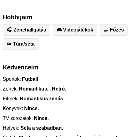
Hobbijaim
🎧 Zenehallgatás
🎮 Videojátékok
🍳 Főzés
👟 Túra/séta
Kedvenceim
Sportok:
Futball
Zenék:
Romantikus... Retró.
Filmek:
Romantikus,zenés.
Könyvek:
Nincs.
TV sorozatok:
Nincs.
Helyek:
Séta a szabadban.