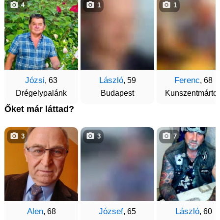
4
1
1
Józsi
László
Ferenc
, 63
, 59
, 68
Drégelypalánk
Budapest
Kunszentmárto
Őket már láttad?
3
3
7
Alen
József
László
, 68
, 65
, 60