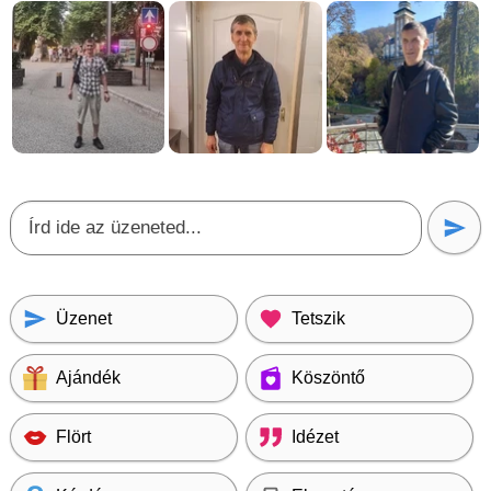
Üzenet
Tetszik
Ajándék
Köszöntő
Flört
Idézet