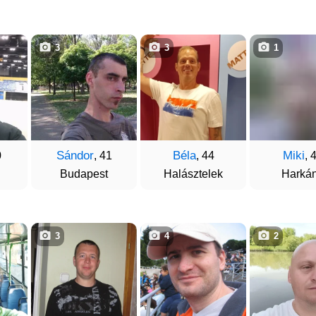
3
3
1
Sándor
Béla
Miki
0
, 41
, 44
, 
Budapest
Halásztelek
Harká
3
4
2