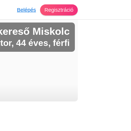
Belépés
Regisztráció
kereső Miskolc
tor, 44 éves, férfi