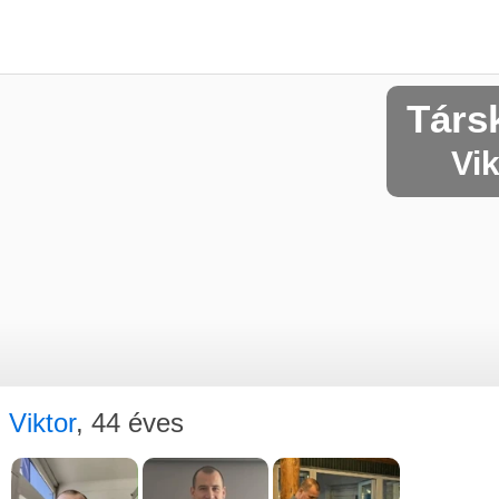
Társ
Vik
Viktor
, 44 éves