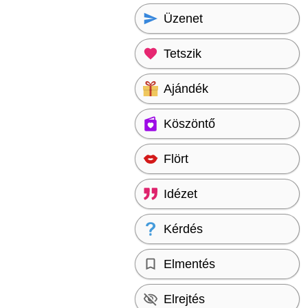
Üzenet
Tetszik
Ajándék
Köszöntő
Flört
Idézet
Kérdés
Elmentés
Elrejtés