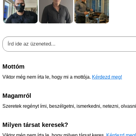
Mottóm
Viktor még nem írta le, hogy mi a mottója.
Kérdezd meg!
Magamról
Szeretek regényt írni, beszélgetni, ismerkedni, netezni, olvasni
Milyen társat keresek?
Viktor még nem írta le, hogy milyen társat keres.
Kérdezd meg