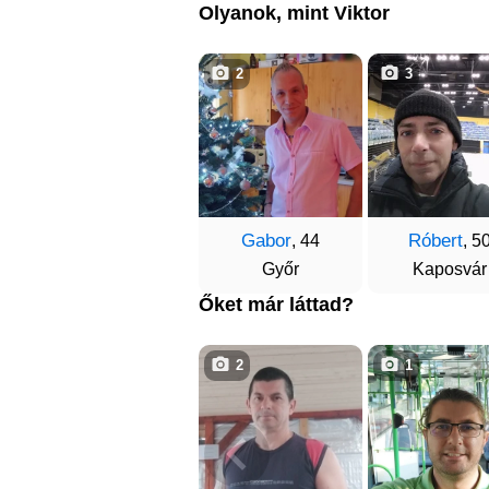
Olyanok, mint Viktor
2
3
Gabor
Róbert
, 44
, 5
Győr
Kaposvár
Őket már láttad?
2
1