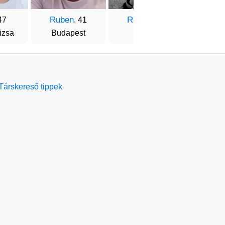
Ruben
Robert
Lajo
47
, 41
, 46
izsa
Budapest
Sopron
Hódmezőv
Társkereső tippek