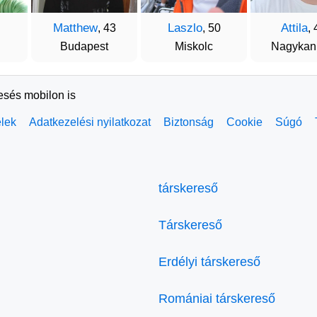
Matthew
Laszlo
Attila
, 43
, 50
, 
Budapest
Miskolc
Nagykan
resés mobilon is
elek
Adatkezelési nyilatkozat
Biztonság
Cookie
Súgó
társkereső
Társkereső
Erdélyi társkereső
Romániai társkereső