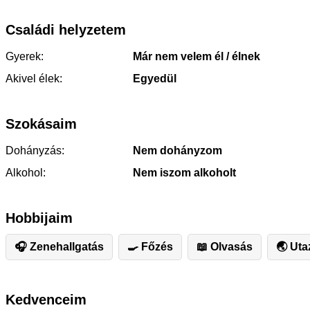
Családi helyzetem
Gyerek:
Már nem velem él / élnek
Akivel élek:
Egyedül
Szokásaim
Dohányzás:
Nem dohányzom
Alkohol:
Nem iszom alkoholt
Hobbijaim
🎧 Zenehallgatás
🍳 Főzés
📖 Olvasás
🌏 Uta
Kedvenceim