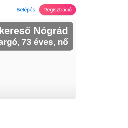
Belépés
Regisztráció
kereső Nógrád
rgó, 73 éves, nő