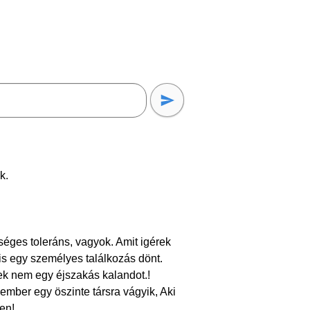
k.
éges toleráns, vagyok. Amit igérek
yis egy személyes találkozás dönt.
sek nem egy éjszakás kalandot.!
 ember egy öszinte társra vágyik, Aki
len!