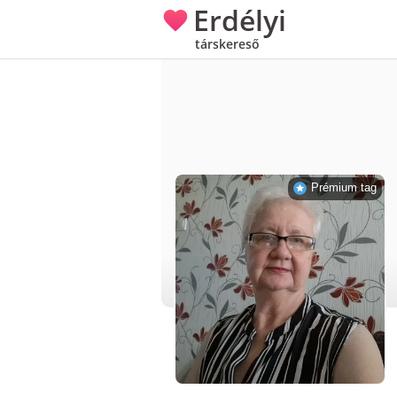
Erdélyi
társkereső
Prémium tag