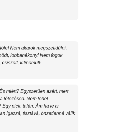
 tőle! Nem akarok megszelídülni,
dühödt, lobbanékony! Nem fogok
siszolt, kifinomult!
s miért? Egyszerűen azért, mert
 a létezésed. Nem lehet
gy picit, talán. Ám ha te is
n igazzá, tisztává, önzetlenné válik