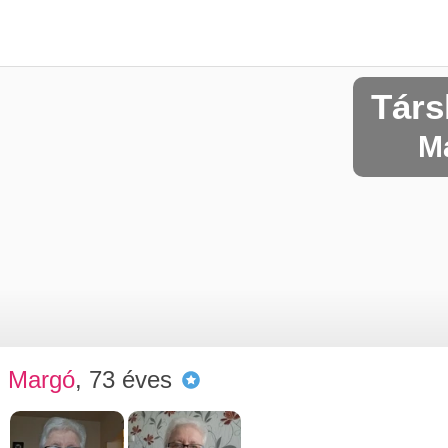
Társ
Ma
Margó
, 73 éves