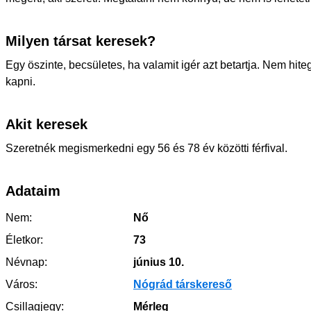
Milyen társat keresek?
Egy öszinte, becsületes, ha valamit igér azt betartja. Nem hite
kapni.
Akit keresek
Szeretnék megismerkedni egy 56 és 78 év közötti férfival.
Adataim
Nem:
Nő
Életkor:
73
Névnap:
június 10.
Város:
Nógrád társkereső
Csillagjegy:
Mérleg