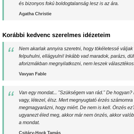
és bizonyos fokú boldogtalanság lesz is az ára.
Agatha Christie
Korábbi kedvenc szerelmes idézeteim
Nem akarlak annyira szeretni, hogy tökéletessé váljak
felpuhulni, ellágyulni! Inkább vad maradok, parázs, 
aforizmákban megnyilatkozni, nem leszek választékos, c
Vavyan Fable
Van egy mondat... "Szükségem van rád." De hogyan? É
vagy, létezel, élsz. Mert megnyugtató érzés számomra
megmagyarázni, hogy miért. De nem is kell. Önzés ez? E
ugyanezt éled meg, akkor már nem önzés, akkor valóba
a mondat.
Csitáry-Hock Tamás