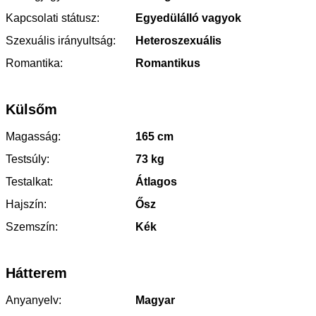
Kapcsolati státusz:
Egyedülálló vagyok
Szexuális irányultság:
Heteroszexuális
Romantika:
Romantikus
Külsőm
Magasság:
165 cm
Testsúly:
73 kg
Testalkat:
Átlagos
Hajszín:
Ősz
Szemszín:
Kék
Hátterem
Anyanyelv:
Magyar