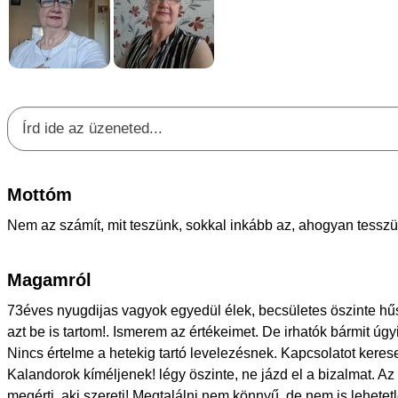
Mottóm
Nem az számít, mit teszünk, sokkal inkább az, ahogyan tesszü
Magamról
73éves nyugdijas vagyok egyedül élek, becsületes öszinte hűs
azt be is tartom!. Ismerem az értékeimet. De irhatók bármit úg
Nincs értelme a hetekig tartó levelezésnek. Kapcsolatot kere
Kalandorok kíméljenek! légy öszinte, ne jázd el a bizalmat. Az
megérti, aki szereti! Megtalálni nem könnyű, de nem is lehetet