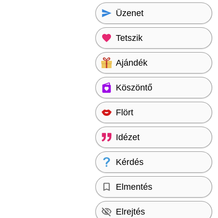
Üzenet
Tetszik
Ajándék
Köszöntő
Flört
Idézet
Kérdés
Elmentés
Elrejtés