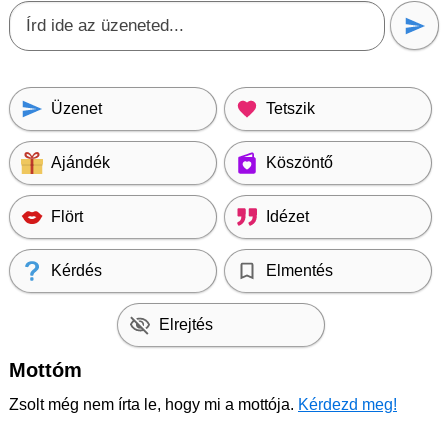
Üzenet
Tetszik
Ajándék
Köszöntő
Flört
Idézet
Kérdés
Elmentés
Elrejtés
Mottóm
Zsolt még nem írta le, hogy mi a mottója.
Kérdezd meg!