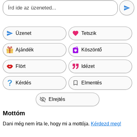
Üzenet
Tetszik
Ajándék
Köszöntő
Flört
Idézet
Kérdés
Elmentés
Elrejtés
Mottóm
Dani még nem írta le, hogy mi a mottója.
Kérdezd meg!