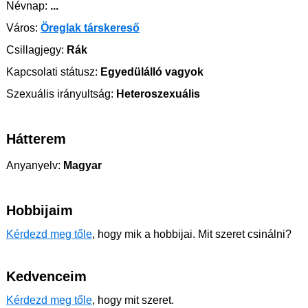
Névnap:
...
Város:
Öreglak társkereső
Csillagjegy:
Rák
Kapcsolati státusz:
Egyedülálló vagyok
Szexuális irányultság:
Heteroszexuális
Hátterem
Anyanyelv:
Magyar
Hobbijaim
Kérdezd meg tőle
, hogy mik a hobbijai. Mit szeret csinálni?
Kedvenceim
Kérdezd meg tőle
, hogy mit szeret.