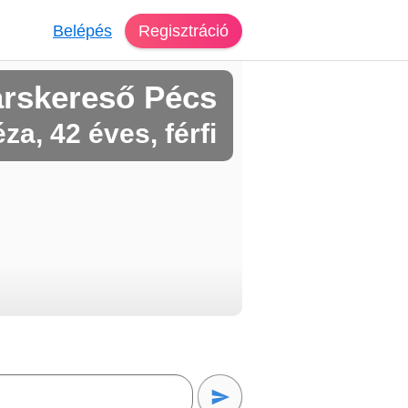
Belépés
Regisztráció
árskereső Pécs
za, 42 éves, férfi