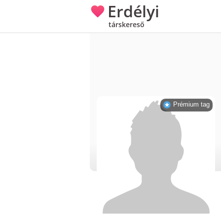
Erdélyi
társkereső
Prémium tag