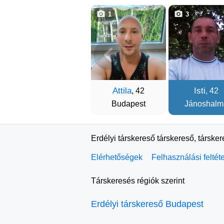
1
3
Attila
Isti
, 42
, 42
Budapest
Jánoshalm
Erdélyi társkereső társkereső, társke
Elérhetőségek
Felhasználási feltét
Társkeresés régiók szerint
Erdélyi társkereső Budapest