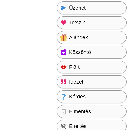
Üzenet
Tetszik
Ajándék
Köszöntő
Flört
Idézet
Kérdés
Elmentés
Elrejtés