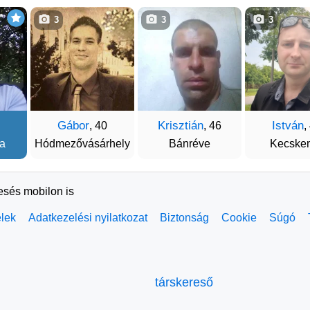
3
3
3
Gábor
Krisztián
István
, 40
, 46
,
a
Hódmezővásárhely
Bánréve
Kecske
resés mobilon is
elek
Adatkezelési nyilatkozat
Biztonság
Cookie
Súgó
társkereső