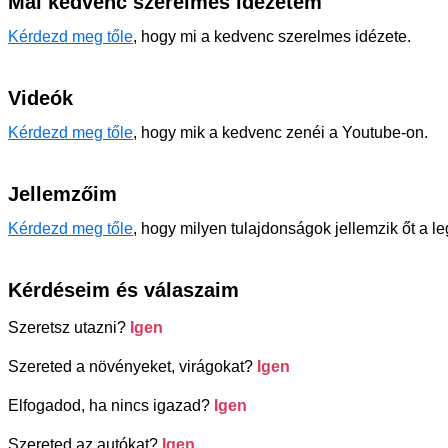
Mai kedvenc szerelmes idézetem
Kérdezd meg tőle
, hogy mi a kedvenc szerelmes idézete.
Videók
Kérdezd meg tőle
, hogy mik a kedvenc zenéi a Youtube-on.
Jellemzőim
Kérdezd meg tőle
, hogy milyen tulajdonságok jellemzik őt a l
Kérdéseim és válaszaim
Szeretsz utazni?
Igen
Szereted a növényeket, virágokat?
Igen
Elfogadod, ha nincs igazad?
Igen
Szereted az autókat?
Igen