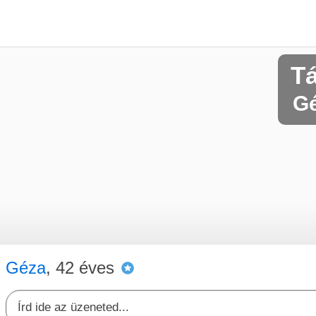
T
Gé
Géza
, 42 éves