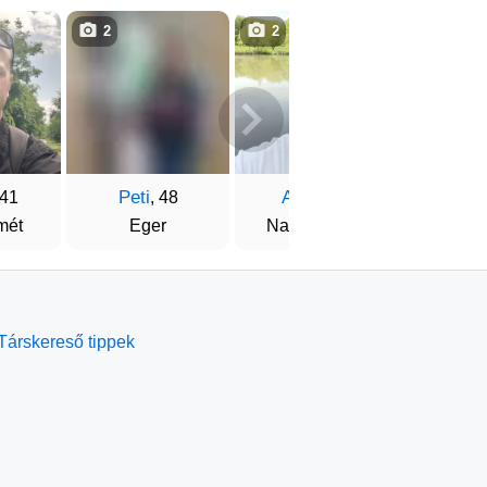
2
2
1
Peti
Attila
Attil
 41
, 48
, 47
mét
Eger
Nagykanizsa
Buda
Társkereső tippek