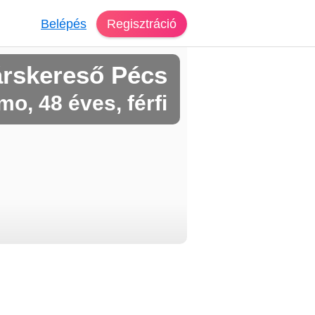
Belépés
Regisztráció
árskereső Pécs
mo, 48 éves, férfi