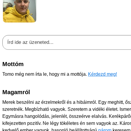
Mottóm
Tomo még nem írta le, hogy mi a mottója.
Kérdezd meg!
Magamról
Merek beszélni az érzelmekről és a hibáimról. Egy meghitt, ős
szeretnék. Megbízható vagyok. Szeretem a vidéki életet. Ismer
Egymásra hangolódás, jelenlét, összeérve elalvás. Kerékpárőrü
kifejezetten pozitív. Ne légy tökéletes én sem vagyok az. Káro
kedvelő ember vagyok, hasonló beállítottságú
párom
keresem 