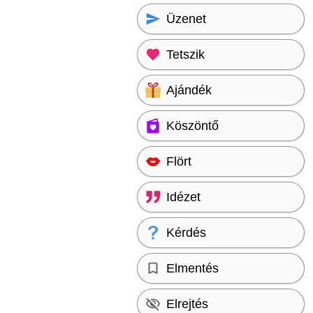
Üzenet
Tetszik
Ajándék
Köszöntő
Flört
Idézet
Kérdés
Elmentés
Elrejtés