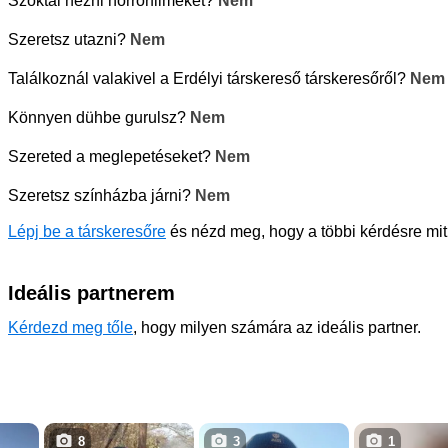
Szoktál nézni horrorfilmeket?
Nem
Szeretsz utazni?
Nem
Találkoznál valakivel a Erdélyi társkereső társkeresőről?
Nem
Könnyen dühbe gurulsz?
Nem
Szereted a meglepetéseket?
Nem
Szeretsz színházba járni?
Nem
Lépj be a társkeresőre
és nézd meg, hogy a többi kérdésre mit
Ideális partnerem
Kérdezd meg tőle
, hogy milyen számára az ideális partner.
8
3
1