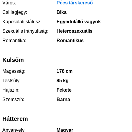
Város:
Pécs társkereső
Csillagjegy:
Bika
Kapcsolati státusz:
Egyedülálló vagyok
Szexuális irányultság:
Heteroszexuális
Romantika:
Romantikus
Külsőm
Magasság:
178 cm
Testsúly:
85 kg
Hajszín:
Fekete
Szemszín:
Barna
Hátterem
Anyanyelv:
Magyar