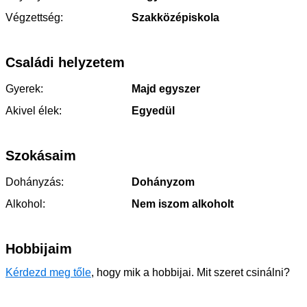
Végzettség:
Szakközépiskola
Családi helyzetem
Gyerek:
Majd egyszer
Akivel élek:
Egyedül
Szokásaim
Dohányzás:
Dohányzom
Alkohol:
Nem iszom alkoholt
Hobbijaim
Kérdezd meg tőle
, hogy mik a hobbijai. Mit szeret csinálni?