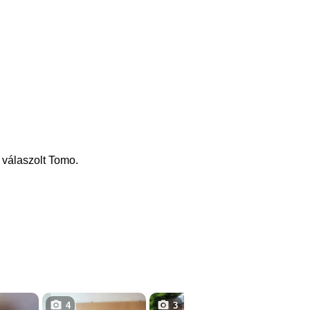
 válaszolt Tomo.
4
3
5