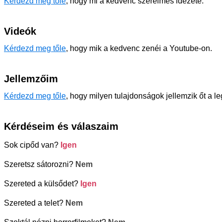
Kérdezd meg tőle
, hogy mi a kedvenc szerelmes idézete.
Videók
Kérdezd meg tőle
, hogy mik a kedvenc zenéi a Youtube-on.
Jellemzőim
Kérdezd meg tőle
, hogy milyen tulajdonságok jellemzik őt a l
Kérdéseim és válaszaim
Sok cipőd van?
Igen
Szeretsz sátorozni?
Nem
Szereted a külsődet?
Igen
Szereted a telet?
Nem