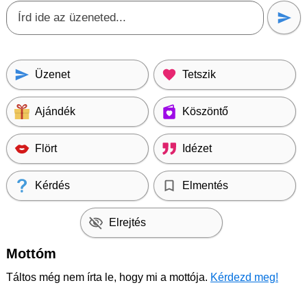
Üzenet
Tetszik
Ajándék
Köszöntő
Flört
Idézet
Kérdés
Elmentés
Elrejtés
Mottóm
Táltos még nem írta le, hogy mi a mottója.
Kérdezd meg!