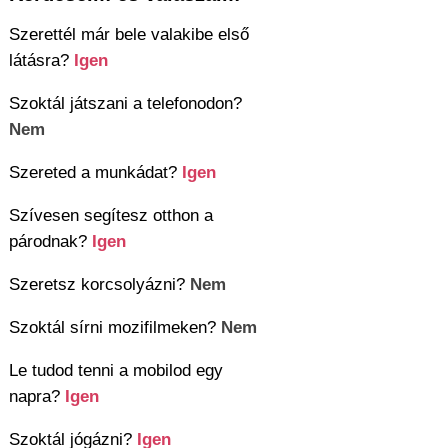
Szerettél már bele valakibe első
látásra?
Igen
Szoktál játszani a telefonodon?
Nem
Szereted a munkádat?
Igen
Szívesen segítesz otthon a
párodnak?
Igen
Szeretsz korcsolyázni?
Nem
Szoktál sírni mozifilmeken?
Nem
Le tudod tenni a mobilod egy
napra?
Igen
Szoktál jógázni?
Igen