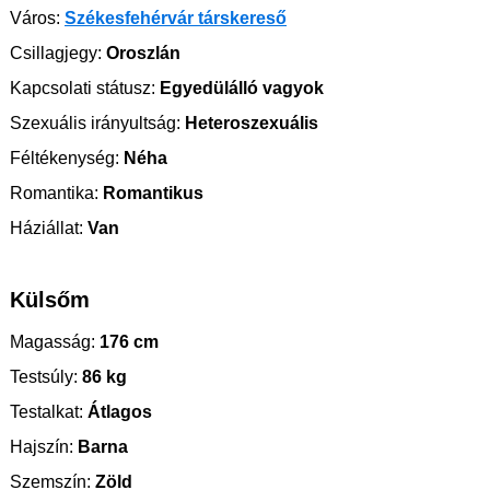
Város:
Székesfehérvár társkereső
Csillagjegy:
Oroszlán
Kapcsolati státusz:
Egyedülálló vagyok
Szexuális irányultság:
Heteroszexuális
Féltékenység:
Néha
Romantika:
Romantikus
Háziállat:
Van
Külsőm
Magasság:
176 cm
Testsúly:
86 kg
Testalkat:
Átlagos
Hajszín:
Barna
Szemszín:
Zöld