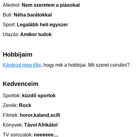
Alkohol:
Nem szeretem a piásokat
Buli:
Néha barátokkal
Sport:
Legalább heti egyszer
Utazás:
Amikor tudok
Hobbijaim
Kérdezd meg tőle
, hogy mik a hobbijai. Mit szeret csinálni?
Kedvenceim
Sportok:
küzdő sportok
Zenék:
Rock
Filmek:
horor,kaland,scifi
Könyvek:
Távol Afrikátol
TV sorozatok:
neeeeee....