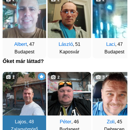
Albert
László
Laci
, 47
, 51
, 47
Budapest
Kaposvár
Budapest
Őket már láttad?
1
2
3
Lajos
Péter
Zoli
, 48
, 46
, 45
Zalagyömörő
Budapest
Debrecen