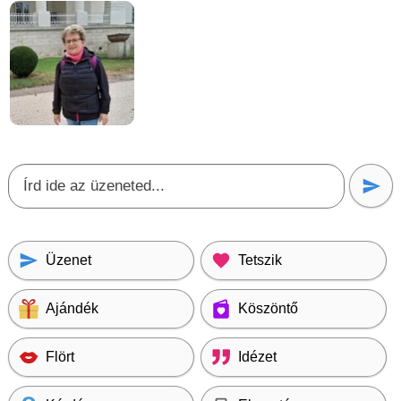
Üzenet
Tetszik
Ajándék
Köszöntő
Flört
Idézet