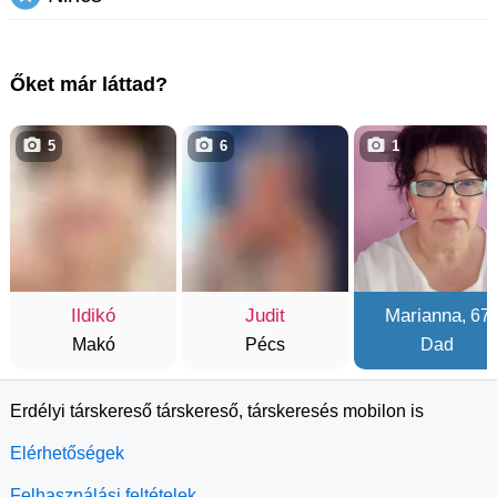
Őket már láttad?
5
6
1
Ildikó
Judit
Marianna
, 67
Makó
Pécs
Dad
Erdélyi társkereső társkereső, társkeresés mobilon is
Elérhetőségek
Felhasználási feltételek