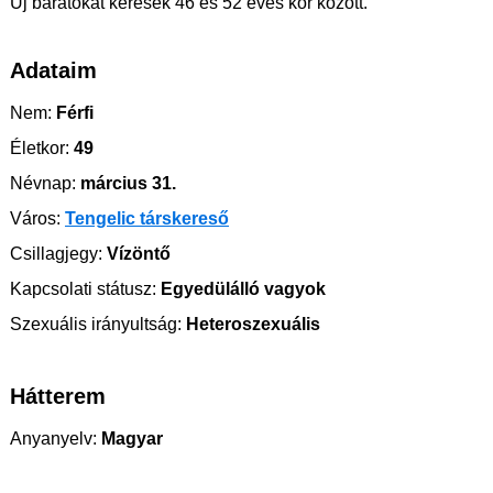
Új barátokat keresek 46 és 52 éves kor között.
Adataim
Nem:
Férfi
Életkor:
49
Névnap:
március 31.
Város:
Tengelic társkereső
Csillagjegy:
Vízöntő
Kapcsolati státusz:
Egyedülálló vagyok
Szexuális irányultság:
Heteroszexuális
Hátterem
Anyanyelv:
Magyar