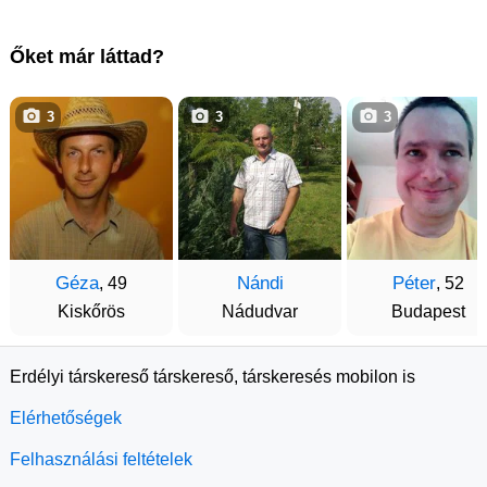
Őket már láttad?
3
3
3
Géza
Nándi
Péter
, 49
, 52
Kiskőrös
Nádudvar
Budapest
Erdélyi társkereső társkereső, társkeresés mobilon is
Elérhetőségek
Felhasználási feltételek