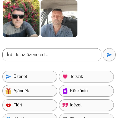
Üzenet
Tetszik
Ajándék
Köszöntő
Flört
Idézet