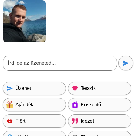
Üzenet
Tetszik
Ajándék
Köszöntő
Flört
Idézet