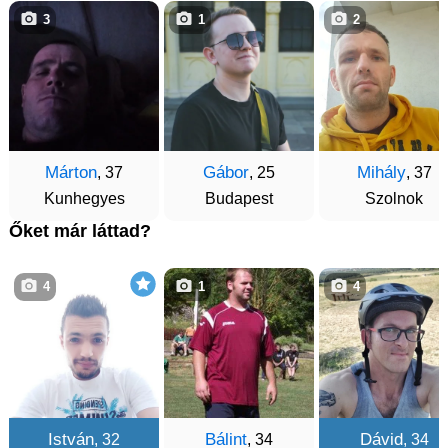
3
1
2
Márton
Gábor
Mihály
, 37
, 25
, 37
Kunhegyes
Budapest
Szolnok
Őket már láttad?
4
1
4
István
Bálint
Dávid
, 32
, 34
, 34