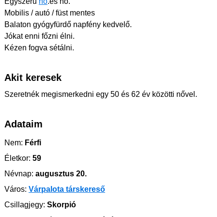
Egyszerű
nő
.es nő.
Mobilis / autó / füst mentes
Balaton gyógyfürdő napfény kedvelő.
Jókat enni főzni élni.
Kézen fogva sétálni.
Akit keresek
Szeretnék megismerkedni egy 50 és 62 év közötti nővel.
Adataim
Nem:
Férfi
Életkor:
59
Névnap:
augusztus 20.
Város:
Várpalota társkereső
Csillagjegy:
Skorpió