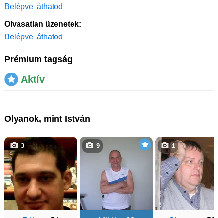
Belépve láthatod
Olvasatlan üzenetek:
Belépve láthatod
Prémium tagság
Aktív
Olyanok, mint István
3
9
1