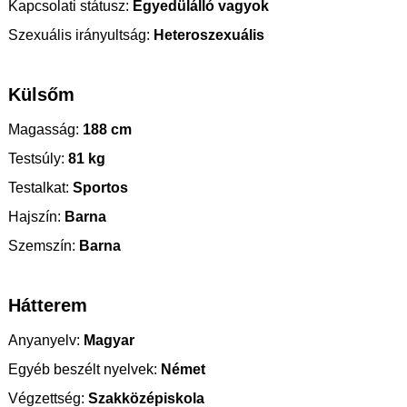
Kapcsolati státusz:
Egyedülálló vagyok
Szexuális irányultság:
Heteroszexuális
Külsőm
Magasság:
188 cm
Testsúly:
81 kg
Testalkat:
Sportos
Hajszín:
Barna
Szemszín:
Barna
Hátterem
Anyanyelv:
Magyar
Egyéb beszélt nyelvek:
Német
Végzettség:
Szakközépiskola