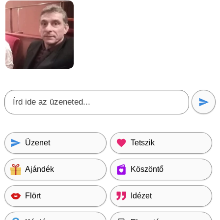
Üzenet
Tetszik
Ajándék
Köszöntő
Flört
Idézet