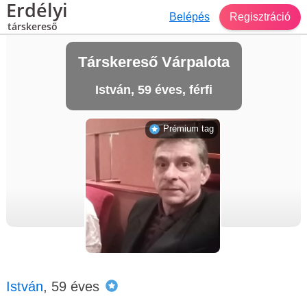
Erdélyi
Belépés
Regisztráció
társkereső
Társkereső Várpalota
István, 59 éves, férfi
Prémium tag
István
, 59 éves