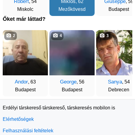
Róbert
Miklós
Giuseppe
, 54
, 62
, 59
Miskolc
Mezőkövesd
Budapest
Őket már láttad?
2
4
3
Andor
George
Sanya
, 63
, 56
, 54
Budapest
Budapest
Debrecen
Erdélyi társkereső társkereső, társkeresés mobilon is
Elérhetőségek
Felhasználási feltételek