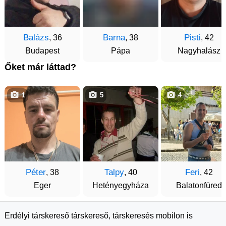
Balázs
Barna
Pisti
, 36
, 38
, 42
Budapest
Pápa
Nagyhalász
Őket már láttad?
1
5
4
Péter
Talpy
Feri
, 38
, 40
, 42
Eger
Hetényegyháza
Balatonfüred
Erdélyi társkereső társkereső, társkeresés mobilon is