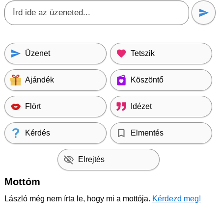
Üzenet
Tetszik
Ajándék
Köszöntő
Flört
Idézet
Kérdés
Elmentés
Elrejtés
Mottóm
László még nem írta le, hogy mi a mottója.
Kérdezd meg!