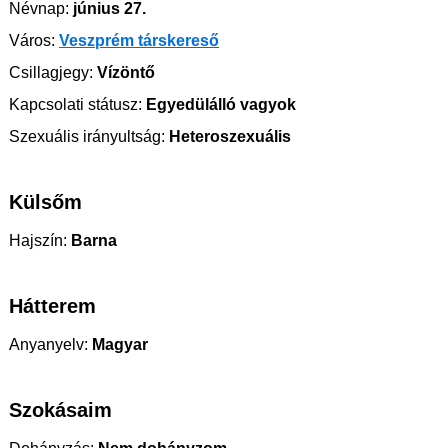
Névnap:
június 27.
Város:
Veszprém társkereső
Csillagjegy:
Vízöntő
Kapcsolati státusz:
Egyedülálló vagyok
Szexuális irányultság:
Heteroszexuális
Külsőm
Hajszín:
Barna
Hátterem
Anyanyelv:
Magyar
Szokásaim