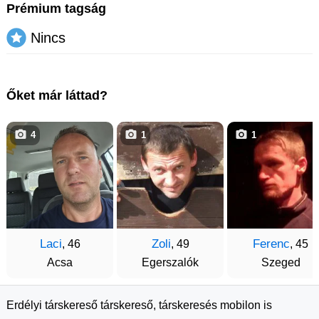
Prémium tagság
Nincs
Őket már láttad?
4
1
1
Laci
Zoli
Ferenc
, 46
, 49
, 45
Acsa
Egerszalók
Szeged
Erdélyi társkereső társkereső, társkeresés mobilon is