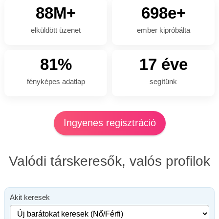
88M+
698e+
elküldött üzenet
ember kipróbálta
81%
17 éve
fényképes adatlap
segítünk
Ingyenes regisztráció
Valódi társkeresők, valós profilok
Akit keresek