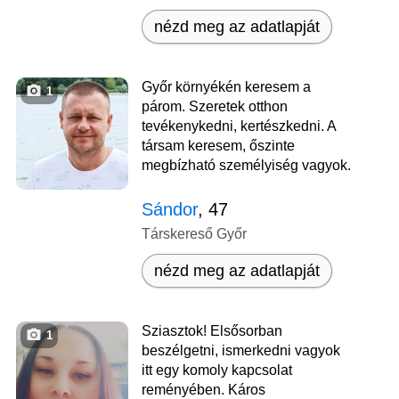
nézd meg az adatlapját
Győr környékén keresem a
1
párom. Szeretek otthon
tevékenykedni, kertészkedni. A
társam keresem, őszinte
megbízható személyiség vagyok.
Sándor
, 47
Társkereső Győr
nézd meg az adatlapját
Sziasztok! Elsősorban
1
beszélgetni, ismerkedni vagyok
itt egy komoly kapcsolat
reményében. Káros