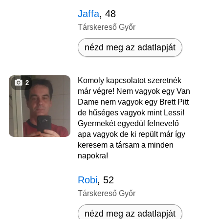
Jaffa
, 48
Társkereső Győr
nézd meg az adatlapját
Komoly kapcsolatot szeretnék
2
már végre! Nem vagyok egy Van
Dame nem vagyok egy Brett Pitt
de hűséges vagyok mint Lessi!
Gyermekét egyedül felnevelő
apa vagyok de ki repült már így
keresem a társam a minden
napokra!
Robi
, 52
Társkereső Győr
nézd meg az adatlapját