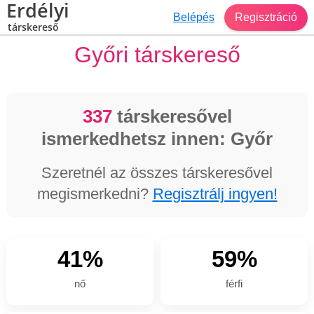
Erdélyi
Belépés
Regisztráció
társkereső
Győri társkereső
337
társkeresővel
ismerkedhetsz innen: Győr
Szeretnél az összes társkeresővel
megismerkedni?
Regisztrálj ingyen!
41%
59%
nő
férfi