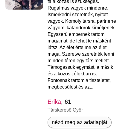
találkozás is szükséges.
Rugalmas vagyok mindenre.
Ismerkedni szeretnék, nyitott
vagyok. Komoly társra, partnerre
vágyom, kalandorok kíméljenek.
Egyszerű embernek tartom
magamat, de lehet te másként
látsz. Az élet értelme az élet
maga. Szeretve szeretnék lenni
minden téren egy társ mellett.
Támogassuk egymást, a másik
és a közös célokban is.
Fontosnak tartom a tiszteletet,
megbecsülést és az...
Erika
, 61
Társkereső Győr
nézd meg az adatlapját