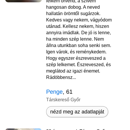
lelkem örvend, a szívem
hangosan dobog. A neved
hallatán örömtől sugárzok.
Kedves vagy nekem, vágyódom
utánad. Kellesz nekem, hiszen
annyira imádlak. De jó is lenne,
ha minden szép lenne. Nem
állna utunkban soha senki sem.
Igen várok, és reménykedem.
Hogy egyszer észreveszed a
szép lelkemet. Észreveszed, és
meglátod az igazi énemet.
Rádöbbensz...
Penge
, 61
Társkereső Győr
nézd meg az adatlapját