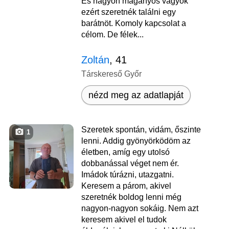
És nagyon magányos vagyok
ezért szeretnék találni egy
barátnöt. Komoly kapcsolat a
célom. De félek...
Zoltán
, 41
Társkereső Győr
nézd meg az adatlapját
Szeretek spontán, vidám, őszinte
1
lenni. Addig gyönyörködöm az
életben, amíg egy utolsó
dobbanással véget nem ér.
Imádok túrázni, utazgatni.
Keresem a párom, akivel
szeretnék boldog lenni még
nagyon-nagyon sokáig. Nem azt
keresem akivel el tudok