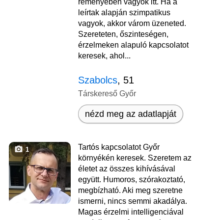
reményében vagyok itt. Ha a
leírtak alapján szimpatikus
vagyok, akkor várom üzeneted.
Szereteten, őszinteségen,
érzelmeken alapuló kapcsolatot
keresek, ahol...
Szabolcs
, 51
Társkereső Győr
nézd meg az adatlapját
Tartós kapcsolatot Győr
1
környékén keresek. Szeretem az
életet az összes kihívásával
együtt. Humoros, szórakoztató,
megbízható. Aki meg szeretne
ismerni, nincs semmi akadálya.
Magas érzelmi intelligenciával