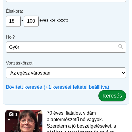
Életkora:
-
éves kor között
Hol?
Vonzáskörzet:
Bővített keresés (+1 keresési feltétel beállítva)
Keresés
70 éves, fiatalos, vidám
1
alaptermészetű nő vagyok.
Szeretem a jó beszélgetéseket, a