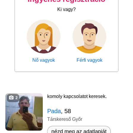
Ki vagy?
Nő vagyok
Férfi vagyok
komoly kapcsolatot keresek.
2
Pada
, 58
Társkereső Győr
nézd meg az adatlapját