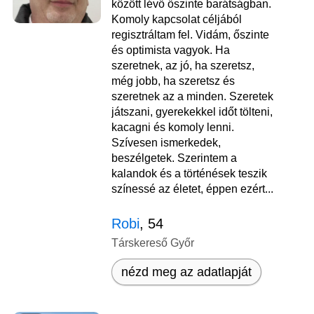
között lévő őszinte barátságban.
Komoly kapcsolat céljából
regisztráltam fel. Vidám, őszinte
és optimista vagyok. Ha
szeretnek, az jó, ha szeretsz,
még jobb, ha szeretsz és
szeretnek az a minden. Szeretek
játszani, gyerekekkel időt tölteni,
kacagni és komoly lenni.
Szívesen ismerkedek,
beszélgetek. Szerintem a
kalandok és a történések teszik
színessé az életet, éppen ezért...
Robi
, 54
Társkereső Győr
nézd meg az adatlapját