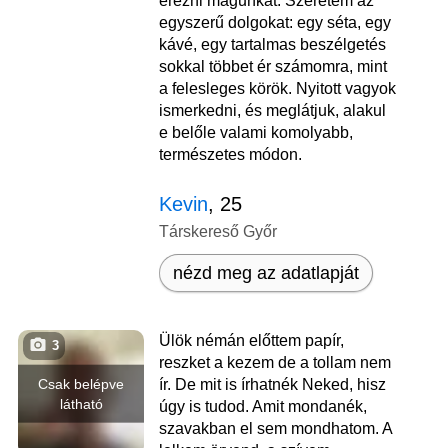
érezni magunkat. Szeretem az
egyszerű dolgokat: egy séta, egy
kávé, egy tartalmas beszélgetés
sokkal többet ér számomra, mint
a felesleges körök. Nyitott vagyok
ismerkedni, és meglátjuk, alakul
e belőle valami komolyabb,
természetes módon.
Kevin
, 25
Társkereső Győr
nézd meg az adatlapját
Ülök némán előttem papír,
3
reszket a kezem de a tollam nem
Csak belépve
ír. De mit is írhatnék Neked, hisz
látható
úgy is tudod. Amit mondanék,
szavakban el sem mondhatom. A