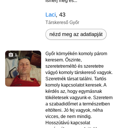
Ismerj meg és...
Laci
, 43
Társkereső Győr
nézd meg az adatlapját
Győr környékén komoly párom
1
keresem. Őszinte,
szeretetreméltó és szeretetre
vágyó komoly társkereső vagyok.
Szeretnék társat találni. Tartós
komoly kapcsolatot keresek. A
kérdés az, hogy egymásnak
tökéletesek vagyunk-e. Szeretem
a szabadidőmet a természetben
eltölteni. Jó fej vagyok, néha
vicces, de nem mindig.
Hosszútávú kapcsolat