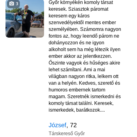
Győr környékén komoly társat
3
keresek. Sziasztok páromat
keresem egy káros
szenvedélyektől mentes ember
személyében. Számomra nagyon
fontos az, hogy leendő párom ne
dohányozzon és ne igyon
alkoholt sem ha még létezik ilyen
ember akkor az jelentkezzen.
Őszinte vagyok és hűséges akire
lehet számítani. Ami a mai
világban nagyon ritka, lelkem ott
van a helyén. Kedves, szerető és
humoros embernek tartom
magam. Szeretnék ismerkedni és
komoly társat találni. Keresek,
ismerkedek, barátkozok....
József
, 72
Társkereső Győr