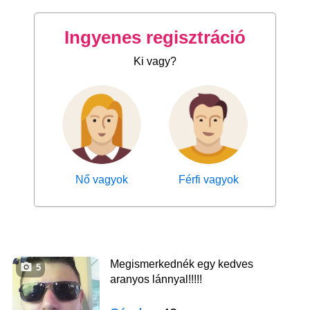
Ingyenes regisztráció
Ki vagy?
Nő vagyok
Férfi vagyok
Megismerkednék egy kedves
5
aranyos lánnyal!!!!!