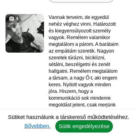
Vannak terveim, de egyedül
4
nehéz véghez vinni. Határozott
és kiegyensúlyozott személy
vagyok. Remélem valamikor
megtalálom a párom. A barátaim
az empátiám szeretik. Nagyon
szeretek túrázni, biciklizni,
sétálni, beszélgetni és zenét
hallgatni. Remélem megtalálom
a társam, a nagy Ő-t, aki engem
keres. Nyitott vagyok minden
jóra. Hiszem, hogy a
kommunikáció sok mindenre
megoldást jelent, csak merjünk
beszélni és nem mellébeszélni.
Sütiket használunk a társkereső működtetéséhez.
Kedves, őszinte picit sportos
testalkatú vagyok. Ragaszkodó,...
Bővebben.
Sütik engedélyezése