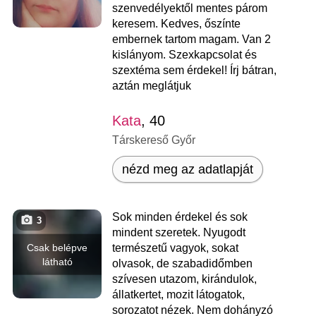
szenvedélyektől mentes párom
keresem. Kedves, őszínte
embernek tartom magam. Van 2
kislányom. Szexkapcsolat és
szextéma sem érdekel! Írj bátran,
aztán meglátjuk
Kata
, 40
Társkereső Győr
nézd meg az adatlapját
Sok minden érdekel és sok
3
mindent szeretek. Nyugodt
Csak belépve
természetű vagyok, sokat
látható
olvasok, de szabadidőmben
szívesen utazom, kirándulok,
állatkertet, mozit látogatok,
sorozatot nézek. Nem dohányzó