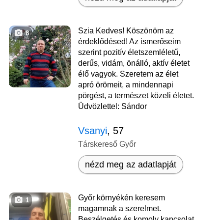
Szia Kedves! Köszönöm az
8
érdeklődésed! Az ismerőseim
szerint pozitív életszemléletű,
derűs, vidám, önálló, aktív életet
élő vagyok. Szeretem az élet
apró örömeit, a mindennapi
pörgést, a természet közeli életet.
Üdvözlettel: Sándor
Vsanyi
, 57
Társkereső Győr
nézd meg az adatlapját
Győr környékén keresem
1
magamnak a szerelmet.
Beszélgetés és komoly kapcsolat