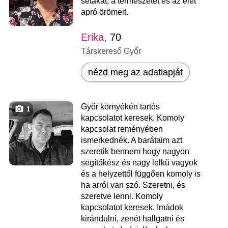
sétákat, a természetet és az élet
apró örömeit.
Erika
, 70
Társkereső Győr
nézd meg az adatlapját
Győr környékén tartós
1
kapcsolatot keresek. Komoly
kapcsolat reményében
ismerkednék. A barátaim azt
szeretik bennem hogy nagyon
segítőkész és nagy lelkű vagyok
és a helyzettől függően komoly is
ha arról van szó. Szeretni, és
szeretve lenni. Komoly
kapcsolatot keresek. Imádok
kirándulni, zenét hallgatni és