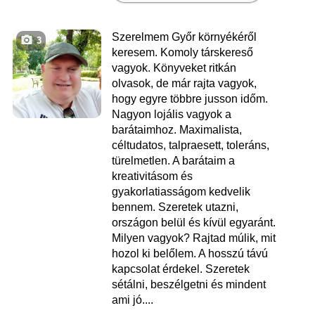
Szerelmem Győr környékéről
3
keresem. Komoly társkereső
vagyok. Könyveket ritkán
olvasok, de már rajta vagyok,
hogy egyre többre jusson időm.
Nagyon lojális vagyok a
barátaimhoz. Maximalista,
céltudatos, talpraesett, toleráns,
türelmetlen. A barátaim a
kreativitásom és
gyakorlatiasságom kedvelik
bennem. Szeretek utazni,
országon belül és kívül egyaránt.
Milyen vagyok? Rajtad múlik, mit
hozol ki belőlem. A hosszú távú
kapcsolat érdekel. Szeretek
sétálni, beszélgetni és mindent
ami jó....