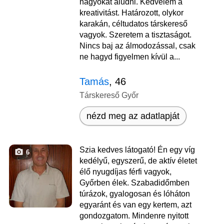
nagyokat aludni. Kedvelem a
kreativitást. Határozott, olykor
karakán, céltudatos társkereső
vagyok. Szeretem a tisztaságot.
Nincs baj az álmodozással, csak
ne hagyd figyelmen kívül a...
Tamás
, 46
Társkereső Győr
nézd meg az adatlapját
Szia kedves látogató! Én egy víg
6
kedélyű, egyszerű, de aktív életet
élő nyugdíjas férfi vagyok,
Győrben élek. Szabadidőmben
túrázok, gyalogosan és lóháton
egyaránt és van egy kertem, azt
gondozgatom. Mindenre nyitott