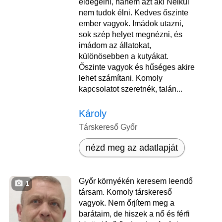
éldegélni, hanem azt aki Nélkül
nem tudok élni. Kedves őszinte
ember vagyok. Imádok utazni,
sok szép helyet megnézni, és
imádom az állatokat,
különösebben a kutyákat.
Őszinte vagyok és hűséges akire
lehet számítani. Komoly
kapcsolatot szeretnék, talán...
Károly
Társkereső Győr
nézd meg az adatlapját
Győr környékén keresem leendő
1
társam. Komoly társkereső
vagyok. Nem őrjítem meg a
barátaim, de hiszek a nő és férfi