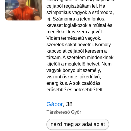
céljából regisztráltam fel. Ha
szimpatikus vagyok a számodra,
írj. Számomra a jelen fontos,
keveset foglalkozok a múlttal és
mértékkel tervezem a jövőt.
Vidám természetű vagyok,
szeretek sokat nevetni. Komoly
kapcsolat céljából keresem a
társam. A szerelem mindenkinek
kijelöli a megfelelő helyet. Nem
vagyok bonyolult személy,
viszont őszinte, jókedélyű,
energikus. A sok csalódás
erősebbé és bölcsebbé tett....
Gábor
, 38
Társkereső Győr
nézd meg az adatlapját