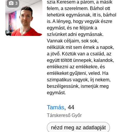
szia Keresem a párom, a másik
3
felem, a szerelmem. Bárhol ott
lehetünk egymásnak, itt is, bárhol
is. A lényeg, hogy vegyük észre
egymást, és ne féljünk a
szívünket adni egymásnak.
Vannak céljaim, sok sok,
nélkülük mit sem érnek a napok,
a jövő. Köztük van a család, az
együtt töltött ünnepek, kalandok,
emlékezni az emlékekre, és
emlékeket gyűjteni, veled. Ha
szimpatikus vagyok, írj nekem,
beszélgessünk, ismerjük meg
egymást.
Tamás
, 44
Társkereső Győr
nézd meg az adatlapját