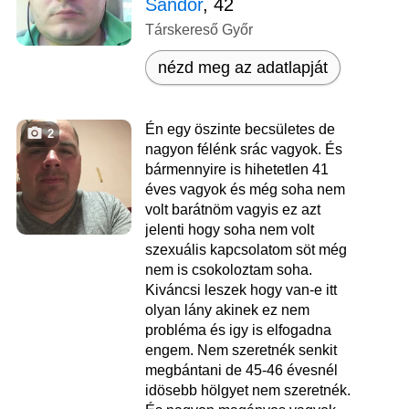
Sándor
, 42
Társkereső Győr
nézd meg az adatlapját
Én egy öszinte becsületes de
2
nagyon félénk srác vagyok. És
bármennyire is hihetetlen 41
éves vagyok és még soha nem
volt barátnöm vagyis ez azt
jelenti hogy soha nem volt
szexuális kapcsolatom söt még
nem is csokoloztam soha.
Kiváncsi leszek hogy van-e itt
olyan lány akinek ez nem
probléma és igy is elfogadna
engem. Nem szeretnék senkit
megbántani de 45-46 évesnél
idösebb hölgyet nem szeretnék.