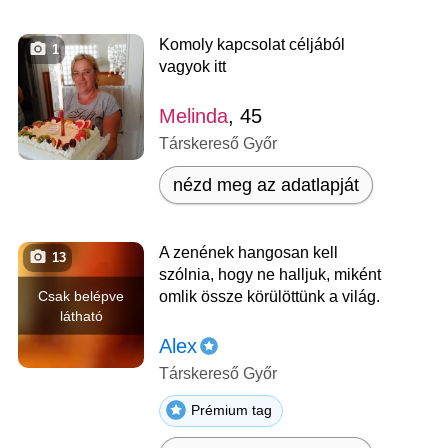
Komoly kapcsolat céljából
1
vagyok itt
Melinda
, 45
Társkereső Győr
nézd meg az adatlapját
A zenének hangosan kell
13
szólnia, hogy ne halljuk, miként
Csak belépve
omlik össze körülöttünk a világ.
látható
Alex
Társkereső Győr
Prémium tag