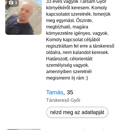
33 éves vagyok Társam Győr
1
környékéről keresem. Komoly
kapcsolatot szeretnék. Ismerjük
meg egymást. Őszinte,
megbízható, magára
környezetére igényes. vagyok.
Komoly kapcsolat céljából
regisztráltam fel erre a társkereső
oldalra, nem kalandot keresek.
Határozott, célorientált
személyiség vagyok.
amennyiben szeretnél
megismerni írj rám :)
Tamás
, 35
Társkereső Győr
nézd meg az adatlapját