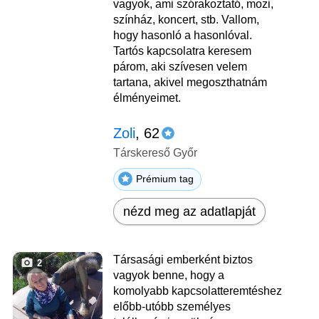
vagyok, ami szórakoztató, mozi,
színház, koncert, stb. Vallom,
hogy hasonló a hasonlóval.
Tartós kapcsolatra keresem
párom, aki szívesen velem
tartana, akivel megoszthatnám
élményeimet.
Zoli
, 62
Társkereső Győr
Prémium tag
nézd meg az adatlapját
Társasági emberként biztos
2
vagyok benne, hogy a
komolyabb kapcsolatteremtéshez
előbb-utóbb személyes