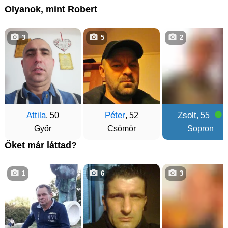
Olyanok, mint Robert
3
5
2
Attila
Péter
Zsolt
, 50
, 52
, 55
Győr
Csömör
Sopron
Őket már láttad?
1
6
3