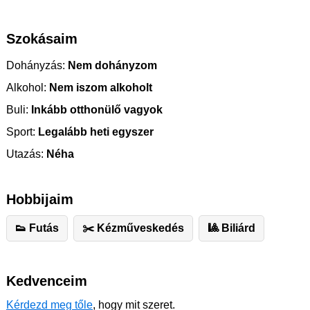
Szokásaim
Dohányzás:
Nem dohányzom
Alkohol:
Nem iszom alkoholt
Buli:
Inkább otthonülő vagyok
Sport:
Legalább heti egyszer
Utazás:
Néha
Hobbijaim
👟 Futás
✂️ ️Kézműveskedés
🎱 Biliárd
Kedvenceim
Kérdezd meg tőle
, hogy mit szeret.