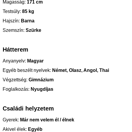
Magasság:
171 cm
Testsúly:
85 kg
Hajszín:
Barna
Szemszín:
Szürke
Hátterem
Anyanyelv:
Magyar
Egyéb beszélt nyelvek:
Német, Olasz, Angol, Thai
Végzettség:
Gimnázium
Foglalkozás:
Nyugdíjas
Családi helyzetem
Gyerek:
Már nem velem él / élnek
Akivel élek:
Egyéb