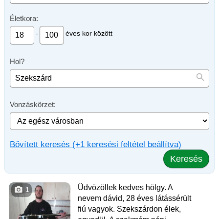
Életkora:
-
éves kor között
Hol?
Vonzáskörzet:
Bővített keresés (+1 keresési feltétel beállítva)
Keresés
Üdvözöllek kedves hölgy. A
1
nevem dávid, 28 éves látássérült
fiú vagyok. Szekszárdon élek,