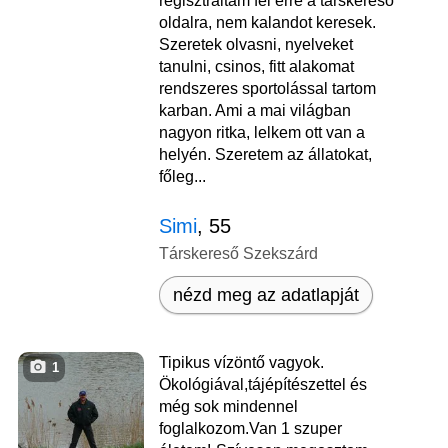
regisztráltam fel erre a társkereső
oldalra, nem kalandot keresek.
Szeretek olvasni, nyelveket
tanulni, csinos, fitt alakomat
rendszeres sportolással tartom
karban. Ami a mai világban
nagyon ritka, lelkem ott van a
helyén. Szeretem az állatokat,
főleg...
Simi
, 55
Társkereső Szekszárd
nézd meg az adatlapját
Tipikus vízöntő vagyok.
1
Ökológiával,tájépítészettel és
még sok mindennel
foglalkozom.Van 1 szuper