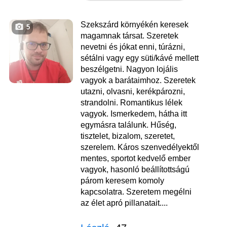
Szekszárd környékén keresek
5
magamnak társat. Szeretek
nevetni és jókat enni, túrázni,
sétálni vagy egy süti/kávé mellett
beszélgetni. Nagyon lojális
vagyok a barátaimhoz. Szeretek
utazni, olvasni, kerékpározni,
strandolni. Romantikus lélek
vagyok. Ismerkedem, hátha itt
egymásra találunk. Hűség,
tisztelet, bizalom, szeretet,
szerelem. Káros szenvedélyektől
mentes, sportot kedvelő ember
vagyok, hasonló beállítottságú
párom keresem komoly
kapcsolatra. Szeretem megélni
az élet apró pillanatait....