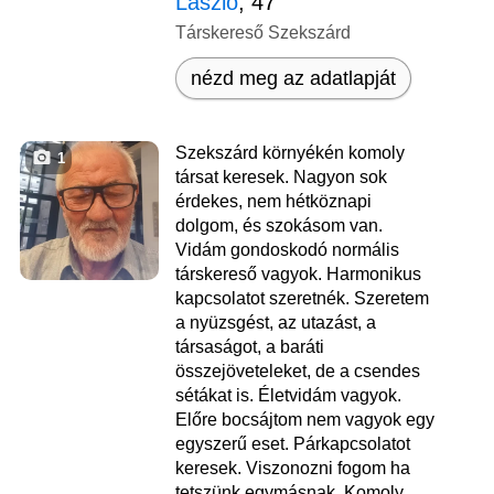
László
, 47
Társkereső Szekszárd
nézd meg az adatlapját
Szekszárd környékén komoly
1
társat keresek. Nagyon sok
érdekes, nem hétköznapi
dolgom, és szokásom van.
Vidám gondoskodó normális
társkereső vagyok. Harmonikus
kapcsolatot szeretnék. Szeretem
a nyüzsgést, az utazást, a
társaságot, a baráti
összejöveteleket, de a csendes
sétákat is. Életvidám vagyok.
Előre bocsájtom nem vagyok egy
egyszerű eset. Párkapcsolatot
keresek. Viszonozni fogom ha
tetszünk egymásnak. Komoly