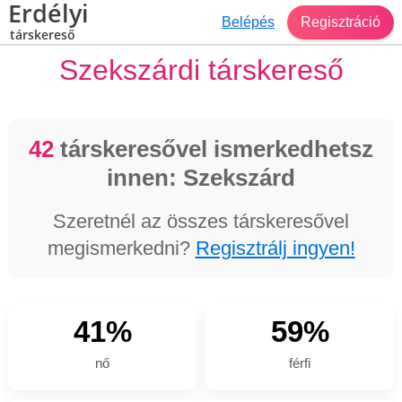
Erdélyi
Belépés
Regisztráció
társkereső
Szekszárdi társkereső
42
társkeresővel ismerkedhetsz
innen: Szekszárd
Szeretnél az összes társkeresővel
megismerkedni?
Regisztrálj ingyen!
41%
59%
nő
férfi