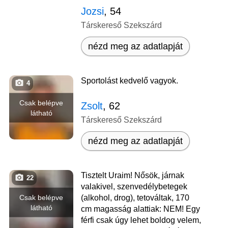
Jozsi
, 54
Társkereső Szekszárd
nézd meg az adatlapját
Sportolást kedvelő vagyok.
4
Csak belépve
Zsolt
, 62
látható
Társkereső Szekszárd
nézd meg az adatlapját
Tisztelt Uraim! Nősök, járnak
22
valakivel, szenvedélybetegek
Csak belépve
(alkohol, drog), tetováltak, 170
látható
cm magasság alattiak: NEM! Egy
férfi csak úgy lehet boldog velem,