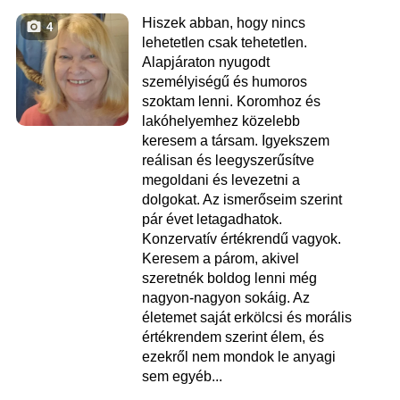
Hiszek abban, hogy nincs
4
lehetetlen csak tehetetlen.
Alapjáraton nyugodt
személyiségű és humoros
szoktam lenni. Koromhoz és
lakóhelyemhez közelebb
keresem a társam. Igyekszem
reálisan és leegyszerűsítve
megoldani és levezetni a
dolgokat. Az ismerőseim szerint
pár évet letagadhatok.
Konzervatív értékrendű vagyok.
Keresem a párom, akivel
szeretnék boldog lenni még
nagyon-nagyon sokáig. Az
életemet saját erkölcsi és morális
értékrendem szerint élem, és
ezekről nem mondok le anyagi
sem egyéb...