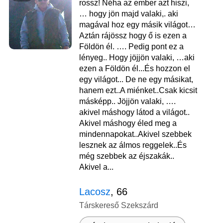
rossz! Néha az ember azt hiszi,
… hogy jön majd valaki,. aki
magával hoz egy másik világot…
Aztán rájössz hogy ő is ezen a
Földön él. …. Pedig pont ez a
lényeg.. Hogy jöjjön valaki, …aki
ezen a Földön él...És hozzon el
egy világot... De ne egy másikat,
hanem ezt..A miénket..Csak kicsit
másképp.. Jöjjön valaki, ….
akivel máshogy látod a világot..
Akivel máshogy éled meg a
mindennapokat..Akivel szebbek
lesznek az álmos reggelek..És
még szebbek az éjszakák..
Akivel a...
Lacosz
, 66
Társkereső Szekszárd