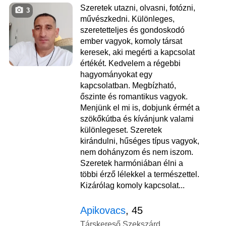
Szeretek utazni, olvasni, fotózni,
3
művészkedni. Különleges,
szeretetteljes és gondoskodó
ember vagyok, komoly társat
keresek, aki megérti a kapcsolat
értékét. Kedvelem a régebbi
hagyományokat egy
kapcsolatban. Megbízható,
őszinte és romantikus vagyok.
Menjünk el mi is, dobjunk érmét a
szökőkútba és kívánjunk valami
különlegeset. Szeretek
kirándulni, hűséges típus vagyok,
nem dohányzom és nem iszom.
Szeretek harmóniában élni a
többi érző lélekkel a természettel.
Kizárólag komoly kapcsolat...
Apikovacs
, 45
Társkereső Szekszárd