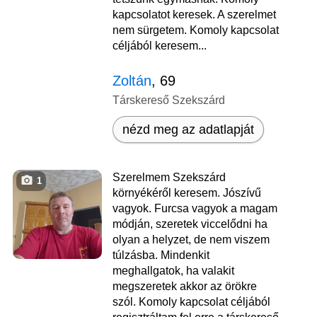
kapcsolatot keresek. A szerelmet
nem sürgetem. Komoly kapcsolat
céljából keresem...
Zoltán
, 69
Társkereső Szekszárd
nézd meg az adatlapját
Szerelmem Szekszárd
1
környékéről keresem. Jószívű
vagyok. Furcsa vagyok a magam
módján, szeretek viccelődni ha
olyan a helyzet, de nem viszem
túlzásba. Mindenkit
meghallgatok, ha valakit
megszeretek akkor az örökre
szól. Komoly kapcsolat céljából