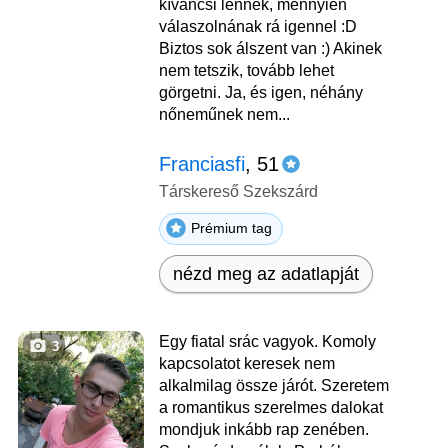
kíváncsi lennék, mennyien
válaszolnának rá igennel :D
Biztos sok álszent van :) Akinek
nem tetszik, tovább lehet
görgetni. Ja, és igen, néhány
nőneműnek nem...
Franciasfi
, 51
Társkereső Szekszárd
Prémium tag
nézd meg az adatlapját
Egy fiatal srác vagyok. Komoly
3
kapcsolatot keresek nem
alkalmilag össze járót. Szeretem
a romantikus szerelmes dalokat
mondjuk inkább rap zenében.