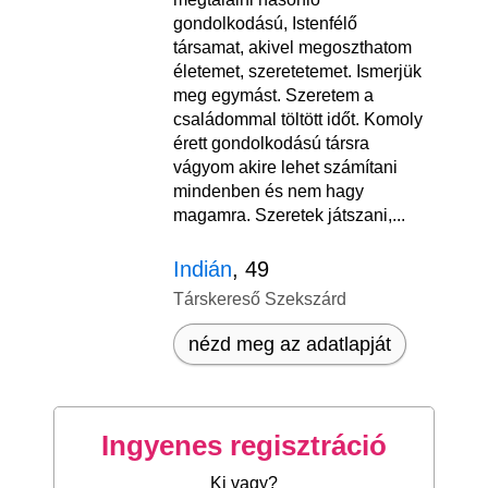
gondolkodású, Istenfélő
társamat, akivel megoszthatom
életemet, szeretetemet. Ismerjük
meg egymást. Szeretem a
családommal töltött időt. Komoly
érett gondolkodású társra
vágyom akire lehet számítani
mindenben és nem hagy
magamra. Szeretek játszani,...
Indián
, 49
Társkereső Szekszárd
nézd meg az adatlapját
Ingyenes regisztráció
Ki vagy?