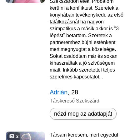
Szekszárdon élek. Probálom
kerülni a konfliktust. Szeretek a
konyhában tevékenykedi. az első
találkozásnál ha nagyon
szimpatikus a másik akkor is "3
lépést" betartom. Szeretek a
partneremhez bújni esténként
mert megnyugtat a közelsége.
Sokat csalódtam már és sokan
kihasználtak a jó szívűségem
miatt. Inkább szeretettel teljes
szerelmes kapcsolatot...
Adrián
, 28
Társkereső Szekszárd
nézd meg az adatlapját
Társam keresem, mert egyedül
2