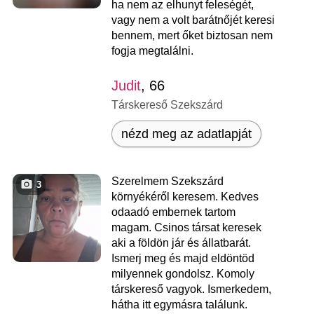
ha nem az elhunyt feleségét,
vagy nem a volt barátnőjét keresi
bennem, mert őket biztosan nem
fogja megtalálni.
Judit
, 66
Társkereső Szekszárd
nézd meg az adatlapját
Szerelmem Szekszárd
3
környékéről keresem. Kedves
odaadó embernek tartom
magam. Csinos társat keresek
aki a földön jár és állatbarát.
Ismerj meg és majd eldöntöd
milyennek gondolsz. Komoly
társkereső vagyok. Ismerkedem,
hátha itt egymásra találunk.