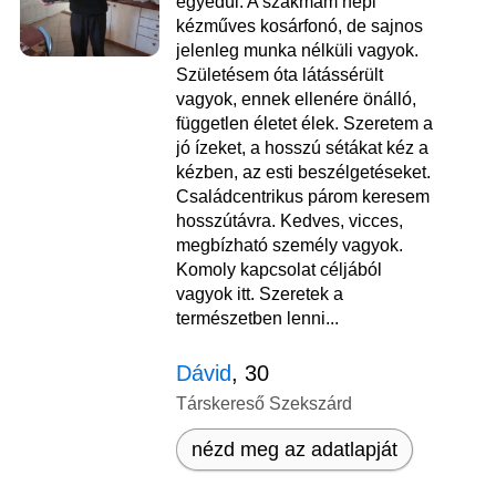
egyedül. A szakmám népi
kézműves kosárfonó, de sajnos
jelenleg munka nélküli vagyok.
Születésem óta látássérült
vagyok, ennek ellenére önálló,
független életet élek. Szeretem a
jó ízeket, a hosszú sétákat kéz a
kézben, az esti beszélgetéseket.
Családcentrikus párom keresem
hosszútávra. Kedves, vicces,
megbízható személy vagyok.
Komoly kapcsolat céljából
vagyok itt. Szeretek a
természetben lenni...
Dávid
, 30
Társkereső Szekszárd
nézd meg az adatlapját