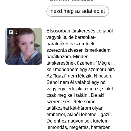
nézd meg az adatlapját
Elsősorban társkeresés céljából
3
vagyok itt, de barátokat-
barátnőket is szeretnék
szerezni,szívesen ismerkedem,
barátkozom. Minden
társkeresőnek üzenem: "Még el
kell mondanom egy szomorú hírt.
Az "Igazi" nem létezik. Nincsen.
Sehol nem él valahol egy nő
vagy egy férfi, aki az igazi, s akit
csak meg kell találni. De aki
szerencsés, élete során
találkozhat két-három olyan
emberrel, akiből lehetne "igazi".
De ehhez nagyon sok türelem,
lemondás, megértés, háttérben