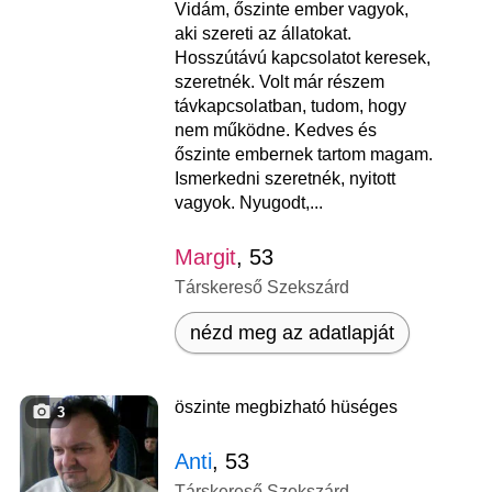
Vidám, őszinte ember vagyok,
aki szereti az állatokat.
Hosszútávú kapcsolatot keresek,
szeretnék. Volt már részem
távkapcsolatban, tudom, hogy
nem működne. Kedves és
őszinte embernek tartom magam.
Ismerkedni szeretnék, nyitott
vagyok. Nyugodt,...
Margit
, 53
Társkereső Szekszárd
nézd meg az adatlapját
öszinte megbizható hüséges
3
Anti
, 53
Társkereső Szekszárd