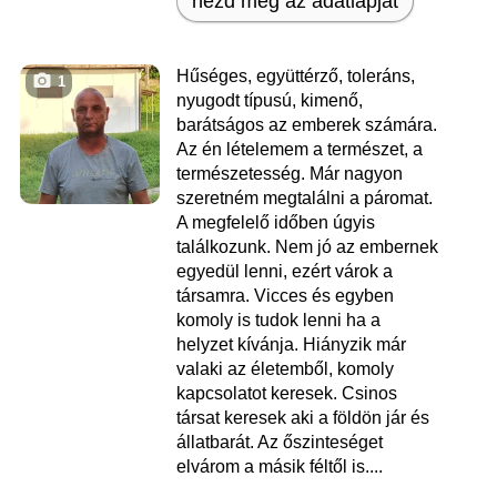
nézd meg az adatlapját
Hűséges, együttérző, toleráns,
1
nyugodt típusú, kimenő,
barátságos az emberek számára.
Az én lételemem a természet, a
természetesség. Már nagyon
szeretném megtalálni a páromat.
A megfelelő időben úgyis
találkozunk. Nem jó az embernek
egyedül lenni, ezért várok a
társamra. Vicces és egyben
komoly is tudok lenni ha a
helyzet kívánja. Hiányzik már
valaki az életemből, komoly
kapcsolatot keresek. Csinos
társat keresek aki a földön jár és
állatbarát. Az őszinteséget
elvárom a másik féltől is....