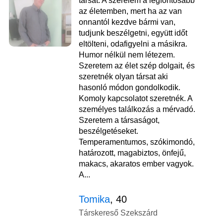
társat. A szerelem a legfontosabb
az életemben, mert ha az van
onnantól kezdve bármi van,
tudjunk beszélgetni, együtt időt
eltölteni, odafigyelni a másikra.
Humor nélkül nem létezem.
Szeretem az élet szép dolgait, és
szeretnék olyan társat aki
hasonló módon gondolkodik.
Komoly kapcsolatot szeretnék. A
személyes találkozás a mérvadó.
Szeretem a társaságot,
beszélgetéseket.
Temperamentumos, szókimondó,
határozott, magabiztos, önfejű,
makacs, akaratos ember vagyok.
A...
Tomika
, 40
Társkereső Szekszárd