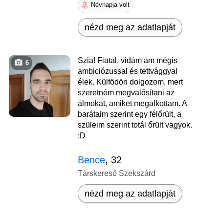
Névnapja volt
nézd meg az adatlapját
Szia! Fiatal, vidám ám mégis
6
ambiciózussal és tettvággyal
élek. Külfödön dolgozom, mert
szeretném megvalósítani az
álmokat, amiket megalkottam. A
barátaim szerint egy félőrült, a
szüleim szerint totál őrült vagyok.
:D
Bence
, 32
Társkereső Szekszárd
nézd meg az adatlapját