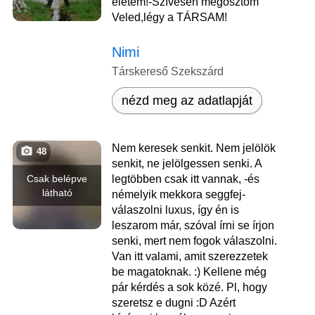
életem!-Szívesen megosztom
Veled,légy a TÁRSAM!
Nimi
Társkereső Szekszárd
nézd meg az adatlapját
Nem keresek senkit. Nem jelölök
48
senkit, ne jelölgessen senki. A
Csak belépve
legtöbben csak itt vannak, -és
látható
némelyik mekkora seggfej-
válaszolni luxus, így én is
leszarom már, szóval írni se írjon
senki, mert nem fogok válaszolni.
Van itt valami, amit szerezzetek
be magatoknak. :) Kellene még
pár kérdés a sok közé. Pl, hogy
szeretsz e dugni :D Azért