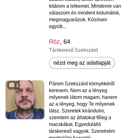
kitárom a lelkemet. Mindenre van
válaszom és mindent kidumálok,
megmagyarázok. Közösen
együtt...
Róz
, 64
Társkereső Szekszárd
nézd meg az adatlapját
Párom Szekszárd környékéről
1
keresem. Nem az a lényeg
milyenek látom magam, hanem
az a lényeg, hogy Te milyenek
látsz. Szeretek kirándulni,
szeretem az állatokat főleg a
macskákat. Egyedülálló
társkereső vagyok. Szeretném
megtalálni hasonló