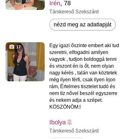
Irén
, 78
Társkereső Szekszárd
nézd meg az adatlapját
Egy igazi őszinte embert aki tud
17
szeretni, elfogadni amilyen
vagyok , tudjon boldoggá tenni
és viszont én is őt, nem olyan
nagy kérés , talán van köztetek
még ilyen férfi, csak ilyen írjon
rám, Értelmes tisztelet tudó és
nem tíz nővel beszél egyszerre
és nekem adja a szépet.
KÖSZÖNÖM:!
Ibolya
Társkereső Szekszárd