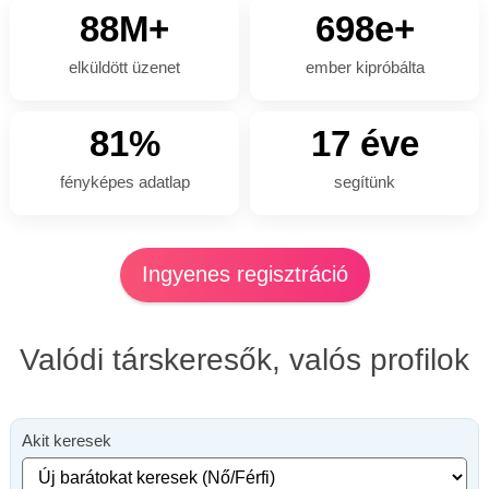
88M+
698e+
elküldött üzenet
ember kipróbálta
81%
17 éve
fényképes adatlap
segítünk
Ingyenes regisztráció
Valódi társkeresők, valós profilok
Akit keresek