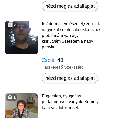
nézd meg az adatlapját
Imádom a természetet,szeretek
2
nagyokat sétálni,álatokkal sincs
problémám van egy
kiskutyám.Szeretem a nagy
partykat.
Zsolti
, 40
Társkereső Szekszárd
nézd meg az adatlapját
Független, nyugdíjas
1
pedagógusnő vagyok. Komoly
kapcsolatot keresek.