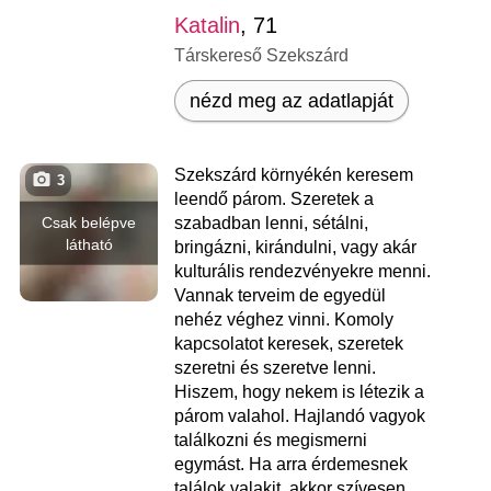
Katalin
, 71
Társkereső Szekszárd
nézd meg az adatlapját
Szekszárd környékén keresem
3
leendő párom. Szeretek a
Csak belépve
szabadban lenni, sétálni,
látható
bringázni, kirándulni, vagy akár
kulturális rendezvényekre menni.
Vannak terveim de egyedül
nehéz véghez vinni. Komoly
kapcsolatot keresek, szeretek
szeretni és szeretve lenni.
Hiszem, hogy nekem is létezik a
párom valahol. Hajlandó vagyok
találkozni és megismerni
egymást. Ha arra érdemesnek
találok valakit, akkor szívesen