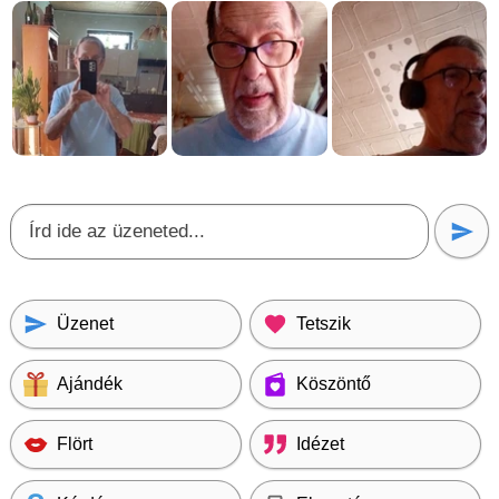
Üzenet
Tetszik
Ajándék
Köszöntő
Flört
Idézet