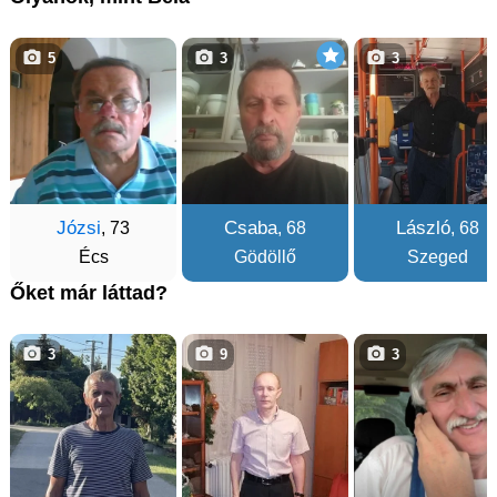
5
3
3
Józsi
Csaba
László
, 73
, 68
, 68
Écs
Gödöllő
Szeged
Őket már láttad?
3
9
3