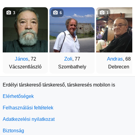
3
6
1
János
Zoli
Andras
, 72
, 77
, 68
Vácszentlászló
Szombathely
Debrecen
Erdélyi társkereső társkereső, társkeresés mobilon is
Elérhetőségek
Felhasználási feltételek
Adatkezelési nyilatkozat
Biztonság