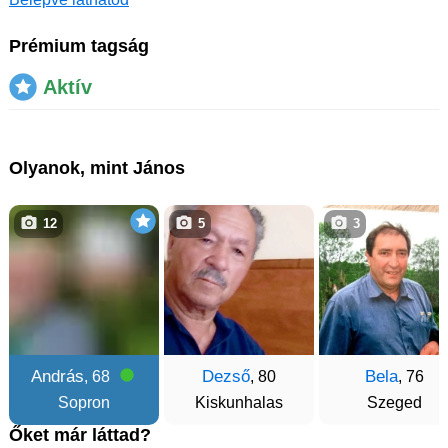
Prémium tagság
Aktív
Olyanok, mint János
12
5
3
András
Dezső
Bela
, 68
, 80
, 76
Sopron
Kiskunhalas
Szeged
Őket már láttad?