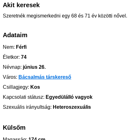
Akit keresek
Szeretnék megismerkedni egy 68 és 71 év közötti nővel.
Adataim
Nem:
Férfi
Életkor:
74
Névnap:
június 26.
Város:
Bácsalmás társkereső
Csillagjegy:
Kos
Kapcsolati státusz:
Egyedülálló vagyok
Szexuális irányultság:
Heteroszexuális
Külsőm
Magasság:
174 cm