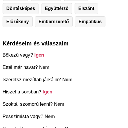
Döntésképes
Együttérző
Elszánt
Előzékeny
Emberszerető
Empatikus
Kérdéseim és válaszaim
Bőkezű vagy?
Igen
Ettél már havat?
Nem
Szeretsz mezítláb járkálni?
Nem
Hiszel a sorsban?
Igen
Szoktál szomorú lenni?
Nem
Pesszimista vagy?
Nem