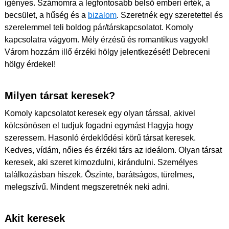
igényes. Számomra a legfontosabb belső emberi érték, a
becsület, a hűség és a
bizalom
. Szeretnék egy szeretettel és
szerelemmel teli boldog pár/társkapcsolatot. Komoly
kapcsolatra vágyom. Mély érzésű és romantikus vagyok!
Várom hozzám illő érzéki hölgy jelentkezését! Debreceni
hölgy érdekel!
Milyen társat keresek?
Komoly kapcsolatot keresek egy olyan társsal, akivel
kölcsönösen el tudjuk fogadni egymást Hagyja hogy
szeressem. Hasonló érdeklődési körű társat keresek.
Kedves, vídám, nőies és érzéki társ az ideálom. Olyan társat
keresek, aki szeret kimozdulni, kirándulni. Személyes
találkozásban hiszek. Őszinte, barátságos, türelmes,
melegszívű. Mindent megszeretnék neki adni.
Akit keresek