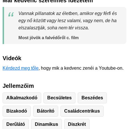
Mai kedvenc szerelmes idézetem
Vannak pillanatok az életben, amikor egy férfi és
egy nő között vagy lesz valami, vagy nem, de ha
elszalasztják, soha nem tér vissza.
Most jövök a falvédőről c. film
Videók
Kérdezd meg tőle
, hogy mik a kedvenc zenéi a Youtube-on.
Jellemzőim
Alkalmazkodó
Becsületes
Beszédes
Bizakodó
Bátorító
Családcentrikus
Derűlátó
Dinamikus
Diszkrét