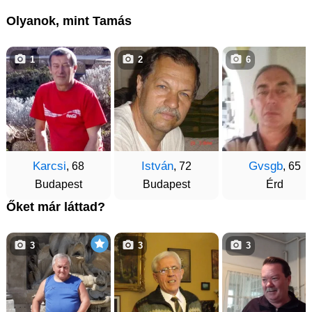
Olyanok, mint Tamás
1
2
6
Karcsi
István
Gvsgb
, 68
, 72
, 65
Budapest
Budapest
Érd
Őket már láttad?
3
3
3