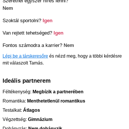
Szeretnél egyszer híres lenni?
Nem
Szoktál sportolni?
Igen
Van rejtett tehetséged?
Igen
Fontos számodra a karrier?
Nem
Lépj be a társkeresőre
és nézd meg, hogy a többi kérdésre
mit válaszolt Tamás.
Ideális partnerem
Féltékenység:
Megbízik a partnerében
Romantika:
Menthetetlenül romantikus
Testalkat:
Átlagos
Végzettség:
Gimnázium
Dohányzás:
Nem dohányzik