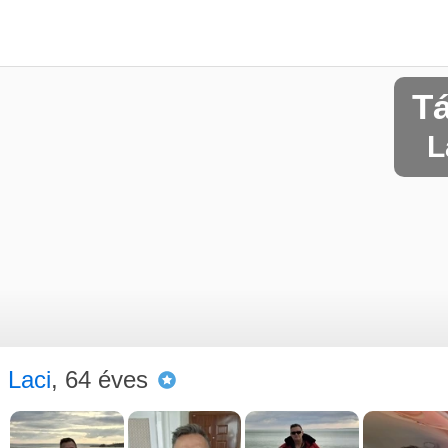
T
L
Laci
, 64 éves