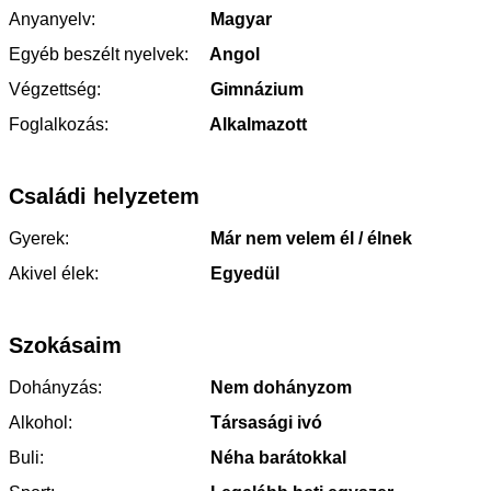
Anyanyelv:
Magyar
Egyéb beszélt nyelvek:
Angol
Végzettség:
Gimnázium
Foglalkozás:
Alkalmazott
Családi helyzetem
Gyerek:
Már nem velem él / élnek
Akivel élek:
Egyedül
Szokásaim
Dohányzás:
Nem dohányzom
Alkohol:
Társasági ivó
Buli:
Néha barátokkal