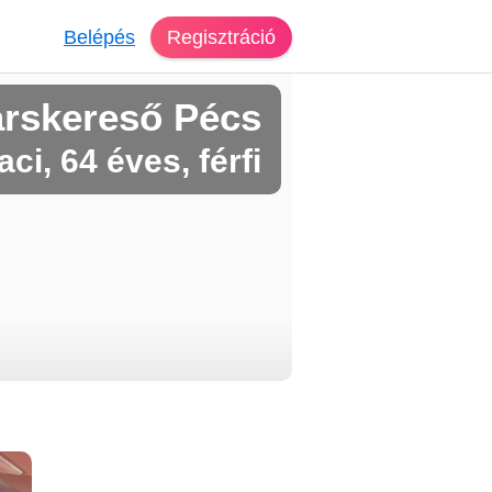
Belépés
Regisztráció
árskereső Pécs
aci, 64 éves, férfi