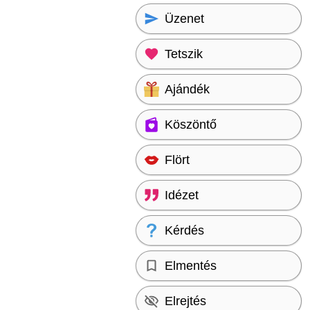
Üzenet
Tetszik
Ajándék
Köszöntő
Flört
Idézet
Kérdés
Elmentés
Elrejtés