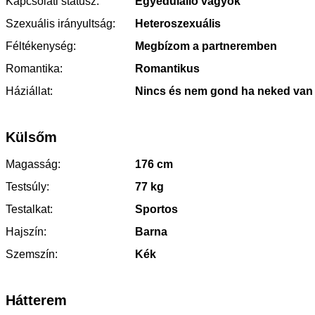
Kapcsolati státusz:
Egyedülálló vagyok
Szexuális irányultság:
Heteroszexuális
Féltékenység:
Megbízom a partneremben
Romantika:
Romantikus
Háziállat:
Nincs és nem gond ha neked van
Külsőm
Magasság:
176 cm
Testsúly:
77 kg
Testalkat:
Sportos
Hajszín:
Barna
Szemszín:
Kék
Hátterem