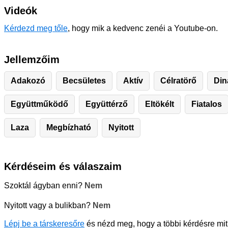
Videók
Kérdezd meg tőle
, hogy mik a kedvenc zenéi a Youtube-on.
Jellemzőim
Adakozó
Becsületes
Aktív
Célratörő
Din
Együttműködő
Együttérző
Eltökélt
Fiatalos
Laza
Megbízható
Nyitott
Kérdéseim és válaszaim
Szoktál ágyban enni?
Nem
Nyitott vagy a bulikban?
Nem
Lépj be a társkeresőre
és nézd meg, hogy a többi kérdésre mit 