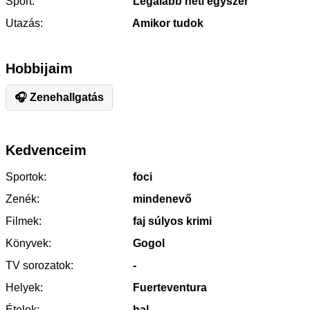
Sport:
Legalább heti egyszer
Utazás:
Amikor tudok
Hobbijaim
🎧 Zenehallgatás
Kedvenceim
Sportok:
foci
Zenék:
mindenevő
Filmek:
faj súlyos krimi
Könyvek:
Gogol
TV sorozatok:
-
Helyek:
Fuerteventura
Ételek:
hal