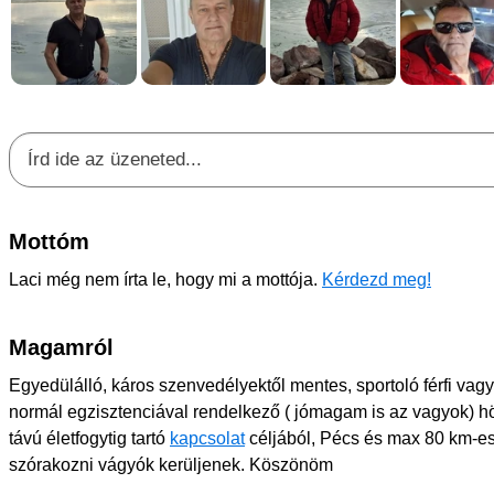
Mottóm
Laci még nem írta le, hogy mi a mottója.
Kérdezd meg!
Magamról
Egyedülálló, káros szenvedélyektől mentes, sportoló férfi va
normál egzisztenciával rendelkező ( jómagam is az vagyok) h
távú életfogytig tartó
kapcsolat
céljából, Pécs és max 80 km-es
szórakozni vágyók kerüljenek. Köszönöm