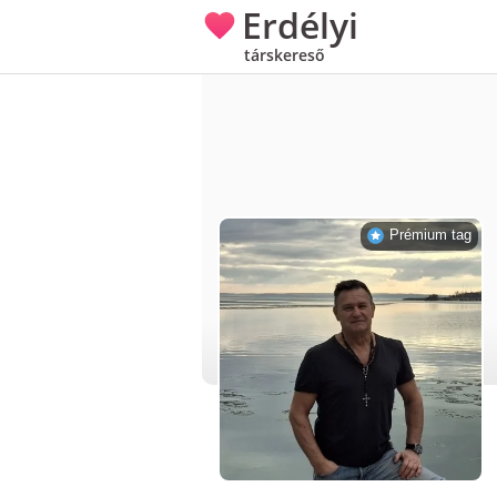
Erdélyi
társkereső
Prémium tag